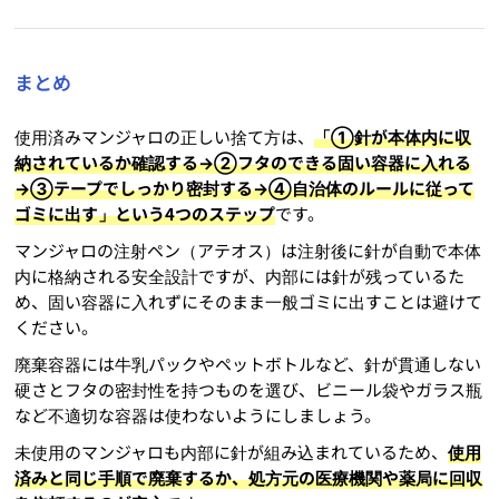
まとめ
使用済みマンジャロの正しい捨て方は、
「①針が本体内に収
納されているか確認する→②フタのできる固い容器に入れる
→③テープでしっかり密封する→④自治体のルールに従って
ゴミに出す」という4つのステップ
です。
マンジャロの注射ペン（アテオス）は注射後に針が自動で本体
内に格納される安全設計ですが、内部には針が残っているた
め、固い容器に入れずにそのまま一般ゴミに出すことは避けて
ください。
廃棄容器には牛乳パックやペットボトルなど、針が貫通しない
硬さとフタの密封性を持つものを選び、ビニール袋やガラス瓶
など不適切な容器は使わないようにしましょう。
未使用のマンジャロも内部に針が組み込まれているため、
使用
済みと同じ手順で廃棄するか、処方元の医療機関や薬局に回収