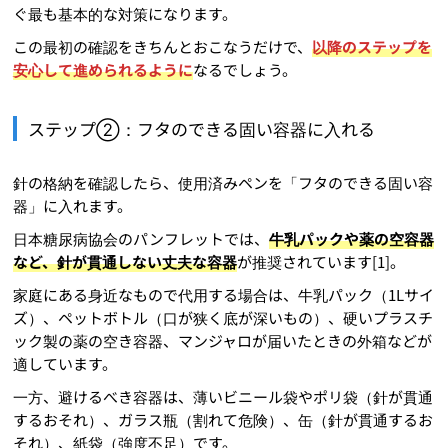
ぐ最も基本的な対策になります。
この最初の確認をきちんとおこなうだけで、
以降のステップを
安心して進められるように
なるでしょう。
ステップ②：フタのできる固い容器に入れる
針の格納を確認したら、使用済みペンを「フタのできる固い容
器」に入れます。
日本糖尿病協会のパンフレットでは、
牛乳パックや薬の空容器
など、針が貫通しない丈夫な容器
が推奨されています[1]。
家庭にある身近なもので代用する場合は、牛乳パック（1Lサイ
ズ）、ペットボトル（口が狭く底が深いもの）、硬いプラスチ
ック製の薬の空き容器、マンジャロが届いたときの外箱などが
適しています。
一方、避けるべき容器は、薄いビニール袋やポリ袋（針が貫通
するおそれ）、ガラス瓶（割れて危険）、缶（針が貫通するお
それ）、紙袋（強度不足）です。