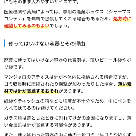
にもそのまま入れやすいサイズです。
医療機関や薬局によっては、専用の廃棄ボックス（シャープス
コンテナ）を無料で提供してくれる場合もあるため、
処方時に
確認してみるのもよい
でしょう。
使ってはいけない容器とその理由
廃棄に使ってはいけない容器の代表例は、薄いビニール袋やポ
リ袋です。
マンジャロのアテオスは針が本体内に格納される構造ですが、
ゴミ収集時に圧縮されたり衝撃が加わったりした場合、
薄い素
材では針が貫通するおそれ
があります。
紙袋やティッシュの箱なども強度が不十分なため、中にペンを
入れて捨てるのは避けてください。
ガラス瓶は落としたときに割れてけがの原因になりますし、薄
い金属缶は針が貫通する可能性があります。
また、使い終わった容器の中に他の一般ゴミ（生ゴミや紙くず