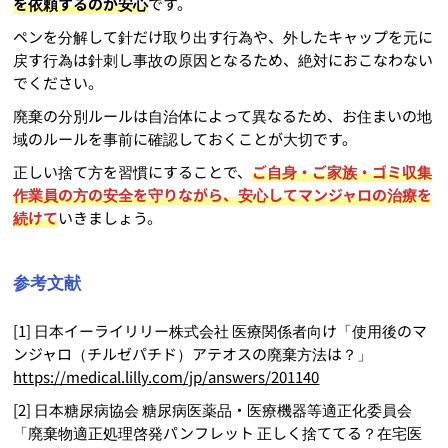
を依頼するのが安心
です。
ペンを分解して針だけ取り出す行為や、外したキャップを元に
戻す行為は針刺し事故の原因となるため、絶対におこなわない
でください。
廃棄の分別ルールは自治体によって異なるため、お住まいの地
域のルールを事前に確認しておくことが大切です。
正しい捨て方を習慣にすることで、
ご自身・ご家族・ゴミ収集
作業員の方の安全を守りながら、安心してマンジャロの治療を
続けて
いきましょう。
参考文献
[1] 日本イーライリリー株式会社 医療関係者向け「使用後のマ
ンジャロ（チルゼパチド）アテオスの廃棄方法は？」
https://medical.lilly.com/jp/answers/201140
[2] 日本糖尿病協会 糖尿病医薬品・医療機器等適正化委員会
「廃棄物適正処理啓発パンフレット 正しく捨ててる？在宅医