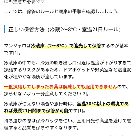
にも注意が必要です。
ここでは、保管のルールと廃棄の手順を確認しましょう。
正しい保管方法（冷蔵2〜8℃・室温21日ルール）
マンジャロは
冷蔵庫（2〜8℃）で遮光して保管
するのが基本
です[1]。
冷蔵庫の中でも、冷気の吹き出し口付近は温度が下がりすぎて
凍結するリスクがあるため、ドアポケットや野菜室など温度変
化が穏やかな場所が適しています。
一度凍結してしまったお薬は解凍しても服用できません
ので、
凍らせないよう十分注意してください[2]。
冷蔵庫が使えない場合や旅行時は、
室温30℃以下の環境であ
れば最長21日間まで保管が可能
です[1]。
持ち運びの際は保冷バッグを使い、直射日光や高温を避けて管
理すると品質を保ちやすくなります。