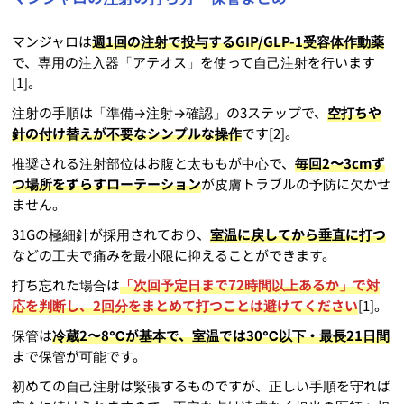
マンジャロは
週1回の注射で投与するGIP/GLP-1受容体作動薬
で、専用の注入器「アテオス」を使って自己注射を行います
[1]。
注射の手順は「準備→注射→確認」の3ステップで、
空打ちや
針の付け替えが不要なシンプルな操作
です[2]。
推奨される注射部位はお腹と太ももが中心で、
毎回2〜3cmず
つ場所をずらすローテーション
が皮膚トラブルの予防に欠かせ
ません。
31Gの極細針が採用されており、
室温に戻してから垂直に打つ
などの工夫で痛みを最小限に抑えることができます。
打ち忘れた場合は
「次回予定日まで72時間以上あるか」で対
応を判断し、2回分をまとめて打つことは避けてください
[1]。
保管は
冷蔵2〜8℃が基本で、室温では30℃以下・最長21日間
まで保管が可能です。
初めての自己注射は緊張するものですが、正しい手順を守れば