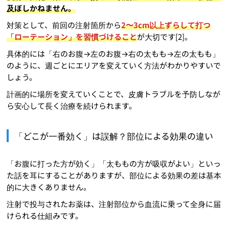
及ぼしかねません。
対策として、前回の注射箇所から
2〜3cm以上ずらして打つ
「ローテーション」を習慣づけること
が大切です[2]。
具体的には「右のお腹→左のお腹→右の太もも→左の太もも」
のように、週ごとにエリアを変えていく方法がわかりやすいで
しょう。
計画的に場所を変えていくことで、皮膚トラブルを予防しなが
ら安心して長く治療を続けられます。
「どこが一番効く」は誤解？部位による効果の違い
「お腹に打った方が効く」「太ももの方が吸収がよい」といっ
た話を耳にすることがありますが、部位による効果の差は基本
的に大きくありません。
注射で投与されたお薬は、注射部位から血流に乗って全身に届
けられる仕組みです。