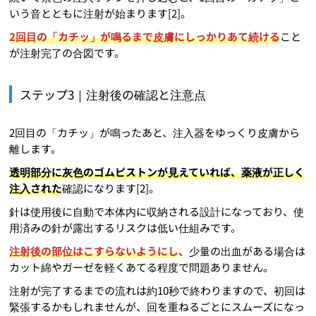
いう音とともに注射が始まります[2]。
2回目の「カチッ」が鳴るまで皮膚にしっかりあて続ける
こと
が注射完了の合図です。
ステップ3｜注射後の確認と注意点
2回目の「カチッ」が鳴ったあと、注入器をゆっくり皮膚から
離します。
透明部分に灰色のゴムピストンが見えていれば、薬液が正しく
注入された
確認になります[2]。
針は使用後に自動で本体内に収納される設計になっており、使
用済みの針が露出するリスクは低い仕組みです。
注射後の部位はこすらないようにし
、少量の出血がある場合は
カット綿やガーゼを軽くあてる程度で問題ありません。
注射が完了するまでの流れは約10秒で終わりますので、初回は
緊張するかもしれませんが、回を重ねるごとにスムーズになっ