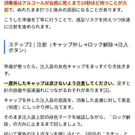
消毒後はアルコールが自然に乾くまで10秒ほど待つことが大
切
で、ぬれたまま打つと痛みの原因になることがあります。
こうした準備を丁寧に行うことで、感染リスクを抑えつつ快適
に注射を進められます。
ステップ2｜注射（キャップ外し→ロック解除→注入
ボタン）
準備が整ったら、注入器の灰色キャップをまっすぐ引き抜きま
す。
一度外したキャップは戻さないよう注意してください
。戻すと
針の損傷や薬液漏れにつながるおそれがあります[2]。
キャップを外した注入器の底面を、消毒した皮膚に対して垂直
（90度）にしっかり押し当てます。
そのまま注入器上部の緑色マークを確認しながら、「ロック解
除」の方向に止まるまで回しましょう。
続いて紫色の注入ボタンを押し込むと、1回目の「カチッ」と