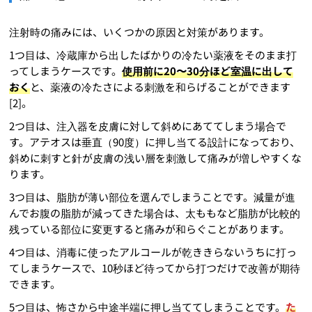
注射時の痛みには、いくつかの原因と対策があります。
1つ目は、冷蔵庫から出したばかりの冷たい薬液をそのまま打
ってしまうケースです。
使用前に20〜30分ほど室温に出して
おく
と、薬液の冷たさによる刺激を和らげることができます
[2]。
2つ目は、注入器を皮膚に対して斜めにあててしまう場合で
す。アテオスは垂直（90度）に押し当てる設計になっており、
斜めに刺すと針が皮膚の浅い層を刺激して痛みが増しやすくな
ります。
3つ目は、脂肪が薄い部位を選んでしまうことです。減量が進
んでお腹の脂肪が減ってきた場合は、太ももなど脂肪が比較的
残っている部位に変更すると痛みが和らぐことがあります。
4つ目は、消毒に使ったアルコールが乾ききらないうちに打っ
てしまうケースで、10秒ほど待ってから打つだけで改善が期待
できます。
5つ目は、怖さから中途半端に押し当ててしまうことです。
た