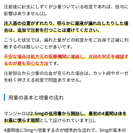
注射後に針先にしずくが少量ついている程度であれば、投与に
影響はありません[2]。
注入器の位置がずれたり、明らかに薬液が漏れ出したりした場
合は、追加で注射を打つことは避けてください。
こうした状況では、漏れた量がどの程度かをご自身で正確に判
断するのは難しいことが多いです。
不安な場合は処方元の医療機関に連絡し、次回の対応を確認す
るのが最も安心な方法
です。
注射部位から少量の出血が見られた場合は、カット綿やガーゼ
を軽く押さえる程度で問題ありません。
用量の基本と増量の流れ
マンジャロは
2.5mgの低用量から開始し、最初の4週間は体を
お薬に慣らす期間
として設けられています[1]。
4週間後に5mgへ増量するのが標準的な流れで、5mgが基本の