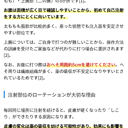
もも）・上腕部（二の腕）の3か所です[1]。
お腹は面積が広く目で確認しやすいことから、初めて自己注射
をする方にとくに向いています。
太ももも脂肪が比較的多く、座った状態でも注入器を安定させ
やすい部位です。
上腕については、ご自身で打つのが難しいことから、操作方法
の訓練を受けたご家族などが代わりに打つ場合に選択されます
[2]。
なお、お腹に打つ際は
おへそ周囲約5cmを避けてください
。へ
そ周りは繊維組織が多く、薬の吸収が不安定になりやすいとさ
れているためです[2]。
注射部位のローテーションが大切な理由
毎回同じ場所に注射を続けると、皮膚が硬くなったり「しこ
り」ができたりする原因になります。
皮膚の変化は薬の吸収を妨げる可能性があり、効果にも影響を