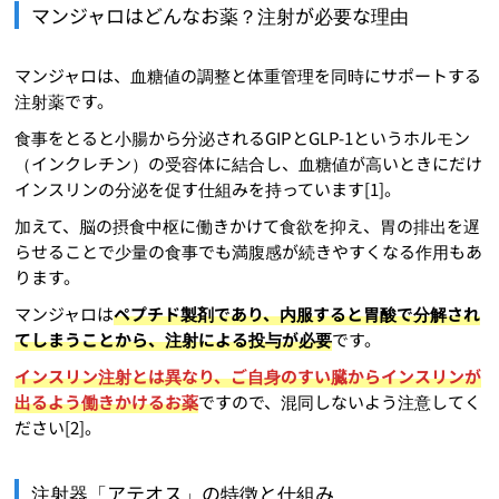
マンジャロはどんなお薬？注射が必要な理由
マンジャロは、血糖値の調整と体重管理を同時にサポートする
注射薬です。
食事をとると小腸から分泌されるGIPとGLP-1というホルモン
（インクレチン）の受容体に結合し、血糖値が高いときにだけ
インスリンの分泌を促す仕組みを持っています[1]。
加えて、脳の摂食中枢に働きかけて食欲を抑え、胃の排出を遅
らせることで少量の食事でも満腹感が続きやすくなる作用もあ
ります。
マンジャロは
ペプチド製剤であり、内服すると胃酸で分解され
てしまうことから、注射による投与が必要
です。
インスリン注射とは異なり、ご自身のすい臓からインスリンが
出るよう働きかけるお薬
ですので、混同しないよう注意してく
ださい[2]。
注射器「アテオス」の特徴と仕組み