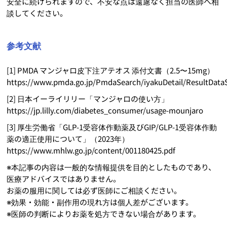
安全に続けられますので、不安な点は遠慮なく担当の医師へ相
談してください。
参考文献
[1] PMDA マンジャロ皮下注アテオス 添付文書（2.5〜15mg）
https://www.pmda.go.jp/PmdaSearch/iyakuDetail/ResultDat
[2] 日本イーライリリー「マンジャロの使い方」
https://jp.lilly.com/diabetes_consumer/usage-mounjaro
[3] 厚生労働省「GLP-1受容体作動薬及びGIP/GLP-1受容体作動
薬の適正使用について」（2023年）
https://www.mhlw.go.jp/content/001180425.pdf
※本記事の内容は一般的な情報提供を目的としたものであり、
医療アドバイスではありません。
お薬の服用に関しては必ず医師にご相談ください。
※効果・効能・副作用の現れ方は個人差がございます。
※医師の判断によりお薬を処方できない場合があります。