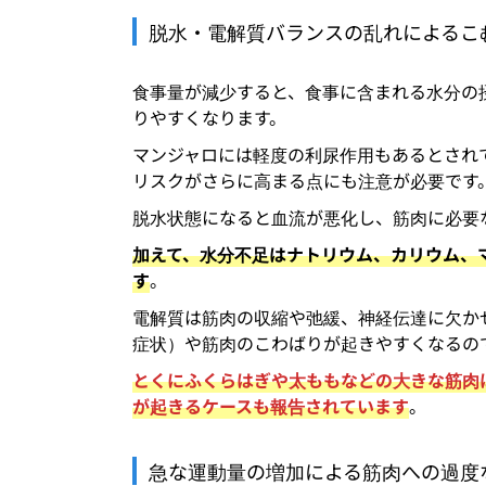
脱水・電解質バランスの乱れによるこ
食事量が減少すると、食事に含まれる水分の
りやすくなります。
マンジャロには軽度の利尿作用もあるとされ
リスクがさらに高まる点にも注意が必要です
脱水状態になると血流が悪化し、筋肉に必要
加えて、水分不足はナトリウム、カリウム、
す
。
電解質は筋肉の収縮や弛緩、神経伝達に欠か
症状）や筋肉のこわばりが起きやすくなるの
とくにふくらはぎや太ももなどの大きな筋肉
が起きるケースも報告されています
。
急な運動量の増加による筋肉への過度