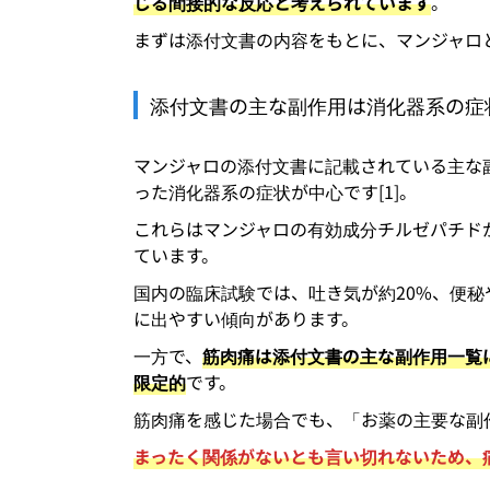
じる間接的な反応と考えられています
。
まずは添付文書の内容をもとに、マンジャロ
添付文書の主な副作用は消化器系の症
マンジャロの添付文書に記載されている主な
った消化器系の症状が中心です[1]。
これらはマンジャロの有効成分チルゼパチド
ています。
国内の臨床試験では、吐き気が約20%、便秘
に出やすい傾向があります。
一方で、
筋肉痛は添付文書の主な副作用一覧
限定的
です。
筋肉痛を感じた場合でも、「お薬の主要な副
まったく関係がないとも言い切れないため、