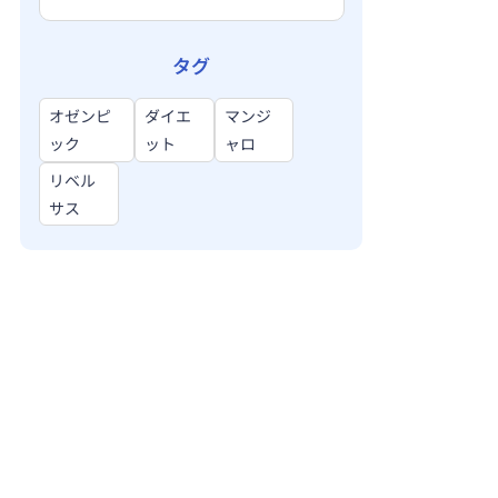
タグ
オゼンピ
ダイエ
マンジ
ック
ット
ャロ
リベル
サス