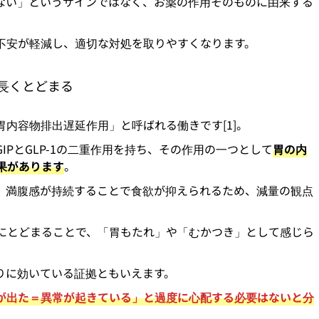
ない」というサインではなく、お薬の作用そのものに由来する
不安が軽減し、適切な対処を取りやすくなります。
長くとどまる
内容物排出遅延作用」と呼ばれる働きです[1]。
PとGLP-1の二重作用を持ち、その作用の一つとして
胃の内
果があります
。
、満腹感が持続することで食欲が抑えられるため、減量の観点
にとどまることで、「胃もたれ」や「むかつき」として感じら
りに効いている証拠ともいえます。
が出た＝異常が起きている」と過度に心配する必要はないと分