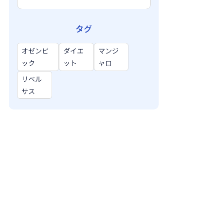
タグ
オゼンピ
ダイエ
マンジ
ック
ット
ャロ
リベル
サス