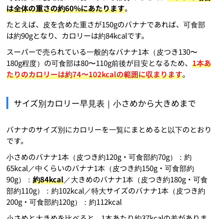
は全体の重さの約60%にあたります
。
たとえば、皮を含めた重さが150gのバナナであれば、可食部
は約90gとなり、カロリーは約84kcalです。
スーパーで売られている一般的なバナナ1本（皮つき130〜
180g程度）の可食部は80〜110g前後が目安となるため、
1本あ
たりのカロリーは約74〜102kcalの範囲に収まります
。
サイズ別カロリー早見表｜小さめから大きめまで
バナナのサイズ別にカロリーを一覧にまとめると以下のとおり
です。
小さめのバナナ1本（皮つき約120g・可食部約70g）：約
65kcal／中くらいのバナナ1本（皮つき約150g・可食部約
90g）：
約84kcal
／大きめのバナナ1本（皮つき約180g・可食
部約110g）：約102kcal／特大サイズのバナナ1本（皮つき約
200g・可食部約120g）：約112kcal
小さめと大きめを比べると、1本あたり約37kcalの差がありま