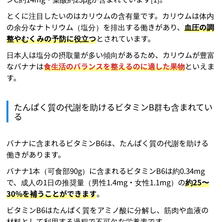
とくに注目したいのはカリウムの含有量です。カリウムは体内
の余分なナトリウム（塩分）を排出する働きがあり、
血圧の調
整やむくみの予防に役立つ
とされています。
日本人は塩分の摂取量が多い傾向があるため、カリウムが豊富
なバナナは
食生活のバランスを整えるのに適した果物
といえま
す。
たんぱく質の代謝を助けるビタミンB群も含まれてい
る
バナナに含まれるビタミンB6は、たんぱく質の代謝を助ける
働きがあります。
バナナ1本（可食部90g）に含まれるビタミンB6は約0.34mg
で、成人の1日の推奨量（男性1.4mg・女性1.1mg）の
約25〜
30%を補うことができます
。
ビタミンB6はたんぱく質をアミノ酸に分解し、筋肉や血液の
材料として利用する過程で不可欠な栄養素です。