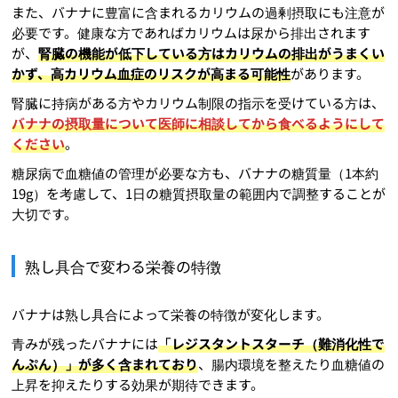
また、バナナに豊富に含まれるカリウムの過剰摂取にも注意が
必要です。健康な方であればカリウムは尿から排出されます
が、
腎臓の機能が低下している方はカリウムの排出がうまくい
かず、高カリウム血症のリスクが高まる可能性
があります。
腎臓に持病がある方やカリウム制限の指示を受けている方は、
バナナの摂取量について医師に相談してから食べるようにして
ください
。
糖尿病で血糖値の管理が必要な方も、バナナの糖質量（1本約
19g）を考慮して、1日の糖質摂取量の範囲内で調整することが
大切です。
熟し具合で変わる栄養の特徴
バナナは熟し具合によって栄養の特徴が変化します。
青みが残ったバナナには
「レジスタントスターチ（難消化性で
んぷん）」が多く含まれており
、腸内環境を整えたり血糖値の
上昇を抑えたりする効果が期待できます。