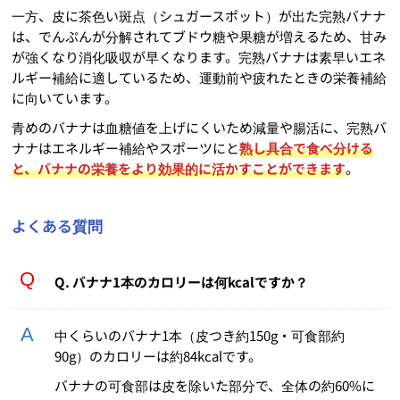
一方、皮に茶色い斑点（シュガースポット）が出た完熟バナナ
は、でんぷんが分解されてブドウ糖や果糖が増えるため、甘み
が強くなり消化吸収が早くなります。完熟バナナは素早いエネ
ルギー補給に適しているため、運動前や疲れたときの栄養補給
に向いています。
青めのバナナは血糖値を上げにくいため減量や腸活に、完熟バ
ナナはエネルギー補給やスポーツにと
熟し具合で食べ分ける
と、バナナの栄養をより効果的に活かすことができます
。
よくある質問
Q. バナナ1本のカロリーは何kcalですか？
中くらいのバナナ1本（皮つき約150g・可食部約
90g）のカロリーは約84kcalです。
バナナの可食部は皮を除いた部分で、全体の約60%に