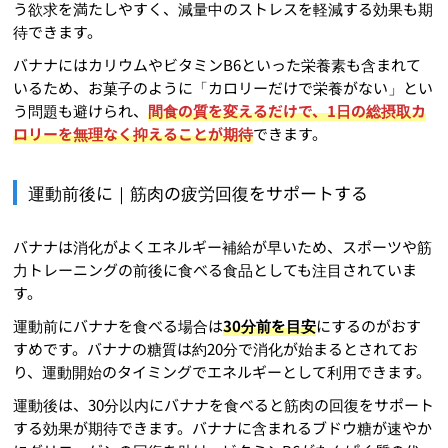
う欲求を満たしやすく、減量中のストレスを軽減する効果も期
待できます。
バナナにはカリウムやビタミンB6といった栄養素も含まれて
いるため、お菓子のように「カロリーだけで栄養がない」とい
う問題も避けられ、
間食の質を変えるだけで、1日の総摂取カ
ロリーを無理なく抑えることが期待
できます。
運動前後に｜筋肉の疲労回復をサポートする
バナナは消化がよくエネルギー補給が早いため、スポーツや筋
力トレーニングの前後に食べる食品としても注目されていま
す。
運動前にバナナを食べる場合は
30分前を目安
にするのがおす
すめです。バナナの糖質は約20分で消化が始まるとされてお
り、運動開始のタイミングでエネルギーとして利用できます。
運動後は、30分以内にバナナを食べると筋肉の回復をサポート
する効果が期待できます。バナナに含まれるブドウ糖が速やか