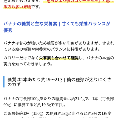
控えめともいえます。
「思ったより低カロリーだった」と感じ
る方も多い果物
です。
バナナの糖質と主な栄養素｜甘くても栄養バランスが
優秀
バナナは甘みが強いため糖質が多い印象がありますが、含まれ
ている糖の種類や栄養素のバランスに特徴があります。
カロリーだけでなく
栄養素も合わせて確認
し、バナナの本当の
実力を知っておきましょう。
糖質は1本あたり約19〜21g｜糖の種類が太りにくさ
のカギ
バナナの可食部100gあたりの糖質量は約21.4gで、1本（可食部
90g）に換算すると約19.3gです[1]。
ご飯お茶碗1杯（150g）の糖質約53gと比べると約3分の1程度