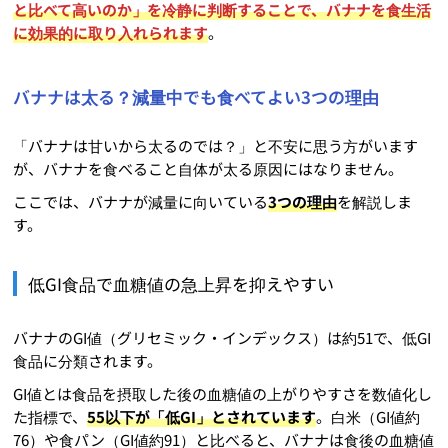
と比べて高いのか」を冷静に判断することで、バナナを食生活
に効果的に取り入れられます
。
バナナは太る？減量中でも食べてよい3つの理由
「バナナは甘いから太るのでは？」と不安に思う方がいます
が、バナナを食べること自体が太る原因にはなりません。
ここでは、バナナが減量に向いている
3つの理由
を解説しま
す。
低GI食品で血糖値の急上昇を抑えやすい
バナナのGI値（グリセミック・インデックス）は約51で、低GI
食品に分類されます。
GI値とは食品を摂取した後の血糖値の上がりやすさを数値化し
た指標で、
55以下が「低GI」とされています
。白米（GI値約
76）や食パン（GI値約91）と比べると、バナナは食後の血糖値