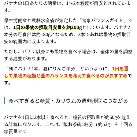
バナナの1日あたりの適量は、1〜2本程度が目安とされていま
す。
厚生労働省と農林水産省が策定した「食事バランスガイド」で
は、
1日の果物の摂取目安量を約200g
としています。バナナ2
本分の可食部は約180gとなるため、2本であれば果物の摂取目
安の範囲内に収まります。
ただし、バナナ以外にも果物を食べる場合は、全体の量を調整
する必要があります。
「朝にバナナ1本、昼にりんご半分」というように、
1日を通
して果物の種類と量のバランスを考えて食べるのがおすすめ
で
す。
食べすぎると糖質・カリウムの過剰摂取につながる
バナナを1日に3本以上食べると、糖質の摂取量が約60gを超え
る計算になります。これはご飯お茶碗1杯分（約53g）を上回る
糖質量です。