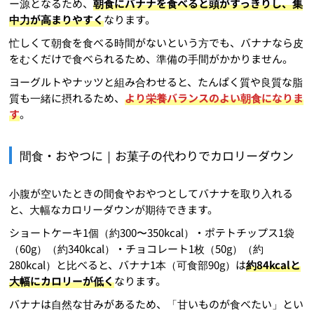
ー源となるため、
朝食にバナナを食べると頭がすっきりし、集
中力が高まりやすく
なります。
忙しくて朝食を食べる時間がないという方でも、バナナなら皮
をむくだけで食べられるため、準備の手間がかかりません。
ヨーグルトやナッツと組み合わせると、たんぱく質や良質な脂
質も一緒に摂れるため、
より栄養バランスのよい朝食になりま
す
。
間食・おやつに｜お菓子の代わりでカロリーダウン
小腹が空いたときの間食やおやつとしてバナナを取り入れる
と、大幅なカロリーダウンが期待できます。
ショートケーキ1個（約300〜350kcal）・ポテトチップス1袋
（60g）（約340kcal）・チョコレート1枚（50g）（約
280kcal）と比べると、バナナ1本（可食部90g）は
約84kcalと
大幅にカロリーが低く
なります。
バナナは自然な甘みがあるため、「甘いものが食べたい」とい