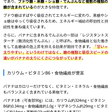
であり、
ブドウ糖・果糖・ショ糖・でんぷんなど複数の種類の
糖が含まれている
のが大きな特徴です。
ブドウ糖はすばやく吸収されてエネルギーに変わり、果糖やシ
ョ糖はゆっくり吸収されるため、エネルギー補給の即効性と持
続性を兼ね備えています。
さらに、バナナに含まれるでんぷんの一部は「レジスタントス
ターチ（難消化性でんぷん）」と呼ばれ、食物繊維と似た働き
をして血糖値の急上昇を抑える効果が期待できます。
「甘い＝
太りやすい」というわけではなく、糖の種類と吸収スピードの
違いがバナナの太りにくさにつながっています
。
カリウム・ビタミンB6・食物繊維が豊富
バナナはカロリーだけでなく、ビタミン・ミネラル・食物繊維
もバランスよく含まれている果物です。
バナナ1本（可食部90g）には、カリウム約324mg・ビタミン
B6約0.34mg・食物繊維約1.0g・マグネシウム約29mg・ビタミ
ンC約14mg・葉酸約23μgが含まれています[1]。