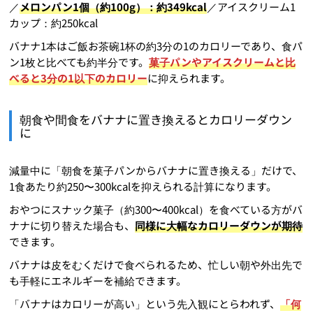
／
メロンパン1個（約100g）：約349kcal
／アイスクリーム1
カップ：約250kcal
バナナ1本はご飯お茶碗1杯の約3分の1のカロリーであり、食パ
ン1枚と比べても約半分です。
菓子パンやアイスクリームと比
べると3分の1以下のカロリー
に抑えられます。
朝食や間食をバナナに置き換えるとカロリーダウン
に
減量中に「朝食を菓子パンからバナナに置き換える」だけで、
1食あたり約250〜300kcalを抑えられる計算になります。
おやつにスナック菓子（約300〜400kcal）を食べている方がバ
ナナに切り替えた場合も、
同様に大幅なカロリーダウンが期待
できます。
バナナは皮をむくだけで食べられるため、忙しい朝や外出先で
も手軽にエネルギーを補給できます。
「バナナはカロリーが高い」という先入観にとらわれず、
「何