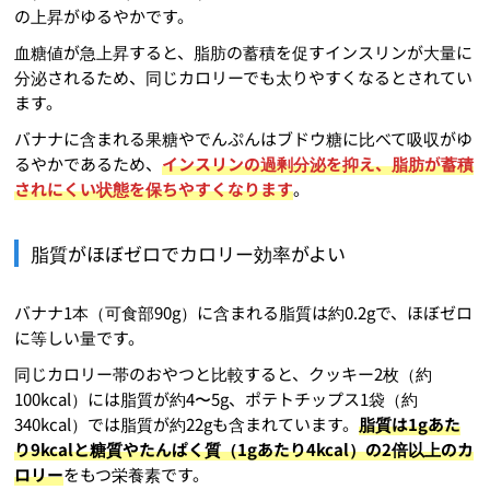
の上昇がゆるやかです。
血糖値が急上昇すると、脂肪の蓄積を促すインスリンが大量に
分泌されるため、同じカロリーでも太りやすくなるとされてい
ます。
バナナに含まれる果糖やでんぷんはブドウ糖に比べて吸収がゆ
るやかであるため、
インスリンの過剰分泌を抑え、脂肪が蓄積
されにくい状態を保ちやすくなります
。
脂質がほぼゼロでカロリー効率がよい
バナナ1本（可食部90g）に含まれる脂質は約0.2gで、ほぼゼロ
に等しい量です。
同じカロリー帯のおやつと比較すると、クッキー2枚（約
100kcal）には脂質が約4〜5g、ポテトチップス1袋（約
340kcal）では脂質が約22gも含まれています。
脂質は1gあた
り9kcalと糖質やたんぱく質（1gあたり4kcal）の2倍以上のカ
ロリー
をもつ栄養素です。