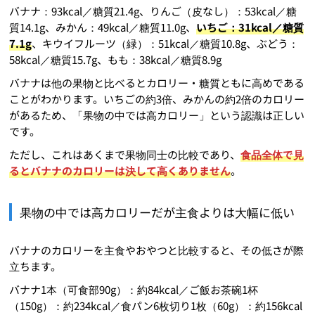
バナナ：93kcal／糖質21.4g、りんご（皮なし）：53kcal／糖
質14.1g、みかん：49kcal／糖質11.0g、
いちご：31kcal／糖質
7.1g
、キウイフルーツ（緑）：51kcal／糖質10.8g、ぶどう：
58kcal／糖質15.7g、もも：38kcal／糖質8.9g
バナナは他の果物と比べるとカロリー・糖質ともに高めである
ことがわかります。いちごの約3倍、みかんの約2倍のカロリー
があるため、「果物の中では高カロリー」という認識は正しい
です。
ただし、これはあくまで果物同士の比較であり、
食品全体で見
るとバナナのカロリーは決して高くありません
。
果物の中では高カロリーだが主食よりは大幅に低い
バナナのカロリーを主食やおやつと比較すると、その低さが際
立ちます。
バナナ1本（可食部90g）：約84kcal／ご飯お茶碗1杯
（150g）：約234kcal／食パン6枚切り1枚（60g）：約156kcal