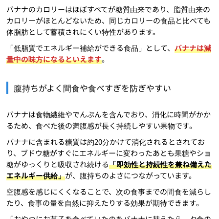
バナナのカロリーはほぼすべてが糖質由来であり、脂質由来の
カロリーがほとんどないため、同じカロリーの食品と比べても
体脂肪として蓄積されにくい特性があります。
「低脂質でエネルギー補給ができる食品」として、
バナナは減
量中の味方になるといえます
。
腹持ちがよく間食や食べすぎを防ぎやすい
バナナは食物繊維やでんぷんを含んでおり、消化に時間がかか
るため、食べた後の満腹感が長く持続しやすい果物です。
バナナに含まれる糖質は約20分かけて消化されるとされてお
り、ブドウ糖がすぐにエネルギーに変わったあとも果糖やショ
糖がゆっくりと吸収され続ける
「即効性と持続性を兼ね備えた
エネルギー供給」
が、腹持ちのよさにつながっています。
空腹感を感じにくくなることで、次の食事までの間食を減らし
たり、食事の量を自然に抑えたりする効果が期待できます。
「おやつにお菓子を食べていたのをバナナに替えたら、夕食の