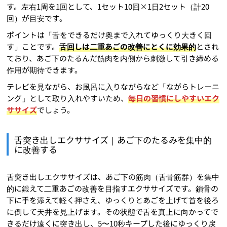
す。左右1周を1回として、1セット10回×1日2セット（計20
回）が目安です。
ポイントは「舌をできるだけ奥まで入れてゆっくり大きく回
す」ことです。
舌回しは二重あごの改善にとくに効果的
とされ
ており、あご下のたるんだ筋肉を内側から刺激して引き締める
作用が期待できます。
テレビを見ながら、お風呂に入りながらなど「ながらトレーニ
ング」として取り入れやすいため、
毎日の習慣にしやすいエク
ササイズ
でしょう。
舌突き出しエクササイズ｜あご下のたるみを集中的
に改善する
舌突き出しエクササイズは、あご下の筋肉（舌骨筋群）を集中
的に鍛えて二重あごの改善を目指すエクササイズです。鎖骨の
下に手を添えて軽く押さえ、ゆっくりとあごを上げて首を後ろ
に倒して天井を見上げます。その状態で舌を真上に向かってで
きるだけ遠くに突き出し、5〜10秒キープした後にゆっくり戻