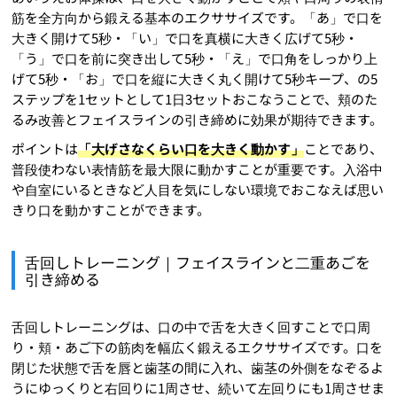
筋を全方向から鍛える基本のエクササイズです。「あ」で口を
大きく開けて5秒・「い」で口を真横に大きく広げて5秒・
「う」で口を前に突き出して5秒・「え」で口角をしっかり上
げて5秒・「お」で口を縦に大きく丸く開けて5秒キープ、の5
ステップを1セットとして1日3セットおこなうことで、頬のた
るみ改善とフェイスラインの引き締めに効果が期待できます。
ポイントは
「大げさなくらい口を大きく動かす」
ことであり、
普段使わない表情筋を最大限に動かすことが重要です。入浴中
や自室にいるときなど人目を気にしない環境でおこなえば思い
きり口を動かすことができます。
舌回しトレーニング｜フェイスラインと二重あごを
引き締める
舌回しトレーニングは、口の中で舌を大きく回すことで口周
り・頬・あご下の筋肉を幅広く鍛えるエクササイズです。口を
閉じた状態で舌を唇と歯茎の間に入れ、歯茎の外側をなぞるよ
うにゆっくりと右回りに1周させ、続いて左回りにも1周させま