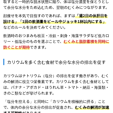
取すると一時的な脱水状態に陥り、体は塩分濃度を保とうとし
て余分な水分をため込むため、翌朝のむくみにつながります。
顔痩せを本気で目指すのであれば、まずは
「週2日の休肝日を
設ける」「1回の飲酒量をビール中ジョッキ1杯以内にする」
などのルールを決めてみてください。
飲酒時のおつまみも枝豆・冷奴・刺身・海藻サラダなど低カロ
リー・低塩分のものを選ぶことで、
むくみと脂肪蓄積を同時に
防ぐことが期待
できます。
カリウムを多く含む食材で余分な水分の排出を促す
カリウムはナトリウム（塩分）の排出を促す働きがあり、むく
みの解消に役立つ栄養素です。カリウムを多く含む食材として
は、バナナ・アボカド・ほうれん草・トマト・納豆・海藻類・
きのこ類などが挙げられます。
「塩分を控える」と同時に「カリウムを積極的に摂る」こと
で、体内の余分な水分の排出が促進され、
むくみの解消が加速
する可能性
があります。