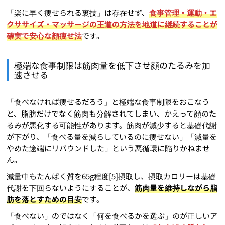
「楽に早く痩せられる裏技」は存在せず、
食事管理・運動・エ
クササイズ・マッサージの王道の方法を地道に継続することが
確実で安心な顔痩せ法
です。
極端な食事制限は筋肉量を低下させ顔のたるみを加
速させる
「食べなければ痩せるだろう」と極端な食事制限をおこなう
と、脂肪だけでなく筋肉も分解されてしまい、かえって顔のた
るみが悪化する可能性があります。筋肉が減少すると基礎代謝
が下がり、「食べる量を減らしているのに痩せない」「減量を
やめた途端にリバウンドした」という悪循環に陥りかねませ
ん。
減量中もたんぱく質を65g程度[5]摂取し、摂取カロリーは基礎
代謝を下回らないようにすることが、
筋肉量を維持しながら脂
肪を落とすための目安
です。
「食べない」のではなく「何を食べるかを選ぶ」のが正しいア