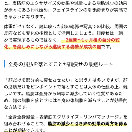
と、表情筋のエクササイズの効果や減量による脂肪減少の効果
が徐々にあらわれ始め、フェイスラインの引き締まりが実感で
きるようになります。
体重だけでなく、鏡に映った顔の輪郭や写真での比較、周囲の
反応なども変化の指標として活用しましょう。顔痩せは一朝一
夕で実現するものではなく、
「2週間〜1ヶ月後の自分の変
化」を楽しみにしながら継続する姿勢が成功の鍵
です。
全身の脂肪を落とすことが顔痩せの最短ルート
「顔だけを部分的に痩せさせたい」と思う方は多いですが、顔
の脂肪だけをピンポイントで落とすことは人体の仕組み上、難
しいです。脂肪は全身から均等に減少していく性質があるた
め、顔の脂肪を落とすには全身の体脂肪を減らすことが効果的
な方法です。
「全身全身減量＋表情筋エクササイズ＋リンパマッサージ」を
組み合わせることで、
脂肪の減少と引き締め効果の両方を得る
ことが期待
できます。