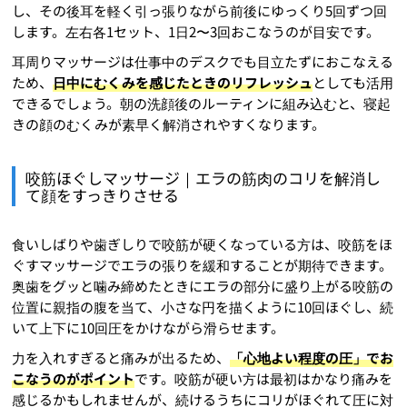
し、その後耳を軽く引っ張りながら前後にゆっくり5回ずつ回
します。左右各1セット、1日2〜3回おこなうのが目安です。
耳周りマッサージは仕事中のデスクでも目立たずにおこなえる
ため、
日中にむくみを感じたときのリフレッシュ
としても活用
できるでしょう。朝の洗顔後のルーティンに組み込むと、寝起
きの顔のむくみが素早く解消されやすくなります。
咬筋ほぐしマッサージ｜エラの筋肉のコリを解消し
て顔をすっきりさせる
食いしばりや歯ぎしりで咬筋が硬くなっている方は、咬筋をほ
ぐすマッサージでエラの張りを緩和することが期待できます。
奥歯をグッと噛み締めたときにエラの部分に盛り上がる咬筋の
位置に親指の腹を当て、小さな円を描くように10回ほぐし、続
いて上下に10回圧をかけながら滑らせます。
力を入れすぎると痛みが出るため、
「心地よい程度の圧」でお
こなうのがポイント
です。咬筋が硬い方は最初はかなり痛みを
感じるかもしれませんが、続けるうちにコリがほぐれて圧に対