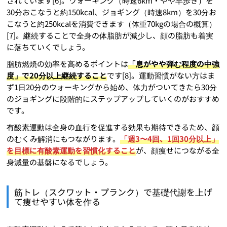
されています[6]。ウォーキング（時速6km・やや早歩き）を
30分おこなうと約150kcal、ジョギング（時速8km）を30分お
こなうと約250kcalを消費できます（体重70kgの場合の概算）
[7]。継続することで全身の体脂肪が減少し、顔の脂肪も着実
に落ちていくでしょう。
脂肪燃焼の効率を高めるポイントは
「息がやや弾む程度の中強
度」で20分以上継続すること
です[8]。運動習慣がない方はま
ず1日20分のウォーキングから始め、体力がついてきたら30分
のジョギングに段階的にステップアップしていくのがおすすめ
です。
有酸素運動は全身の血行を促進する効果も期待できるため、顔
のむくみ解消にもつながります。
「週3〜4回、1回30分以上」
を目標に有酸素運動を習慣化すること
が、顔痩せにつながる全
身減量の基盤になるでしょう。
筋トレ（スクワット・プランク）で基礎代謝を上げ
て痩せやすい体を作る