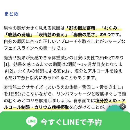
まとめ
男性の顔が大きく見える原因は
「顔の脂肪蓄積」「むくみ」
「咬筋の発達」「表情筋の衰え」「姿勢の悪さ」の5つ
です。
自分の原因に合った正しいアプローチを取ることがシャープな
フェイスラインへの第一歩です。
顔痩せ効果が実感できる体重減少の目安は男性で約4kgであり
[1]、効果を感じるまでの期間は2週間〜1ヶ月が目安となりま
す[2]。むくみの解消による変化は、塩分とアルコールを控え
るだけで数日以内にあらわれることもあります。
表情筋エクササイズ（あいうえお体操・舌回し・舌突き出し）
を1日5分おこないながら、リンパマッサージと咬筋ほぐしで顔
のむくみとコリを解消しましょう。食事面では
塩分控えめ・ア
ルコール制限・カリウム積極摂取
を心がけることが、むくみ解
消の基本になります。
顔の脂肪を落とすには全身の体脂肪を減らすことが効果的であ
るため、有酸素運動と筋トレを組み合わせた全身減量を並行し