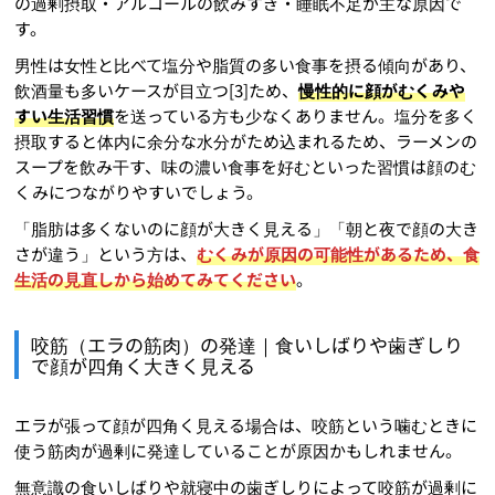
の過剰摂取・アルコールの飲みすぎ・睡眠不足が主な原因で
す。
男性は女性と比べて塩分や脂質の多い食事を摂る傾向があり、
飲酒量も多いケースが目立つ[3]ため、
慢性的に顔がむくみや
すい生活習慣
を送っている方も少なくありません。塩分を多く
摂取すると体内に余分な水分がため込まれるため、ラーメンの
スープを飲み干す、味の濃い食事を好むといった習慣は顔のむ
くみにつながりやすいでしょう。
「脂肪は多くないのに顔が大きく見える」「朝と夜で顔の大き
さが違う」という方は、
むくみが原因の可能性があるため、食
生活の見直しから始めてみてください
。
咬筋（エラの筋肉）の発達｜食いしばりや歯ぎしり
で顔が四角く大きく見える
エラが張って顔が四角く見える場合は、咬筋という噛むときに
使う筋肉が過剰に発達していることが原因かもしれません。
無意識の食いしばりや就寝中の歯ぎしりによって咬筋が過剰に