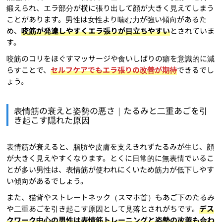
鍛えられ、エラ部分が横に張り出して顔が大きく見えてしまう
ことがあります。男性は女性より噛む力が強い傾向があるた
め、
咬筋が発達しやすくエラ張りが目立ちやすい
とされていま
す。
咬筋のコリをほぐすマッサージや食いしばりの癖を意識的に減
らすことで、
セルフケアでもエラ張りの改善が期待
できるでし
ょう。
表情筋の衰えと姿勢の悪さ｜たるみと二重あごを引
き起こす隠れた原因
表情筋が衰えると、脂肪や皮膚を支えきれずたるみが生じ、顔
が大きく見えやすくなります。とくに日常的に無表情でいるこ
とが多い男性は、表情筋が使われにくいため筋力が低下しやす
い傾向があるでしょう。
また、猫背やストレートネック（スマホ首）もあご下のたるみ
や二重あごを引き起こす原因として見落とされがちです。
デス
クワーク中心の男性は表情筋トレーニングと姿勢の改善も合わ