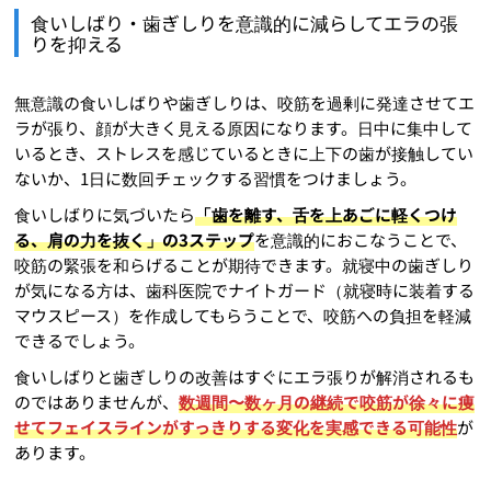
食いしばり・歯ぎしりを意識的に減らしてエラの張
りを抑える
無意識の食いしばりや歯ぎしりは、咬筋を過剰に発達させてエ
ラが張り、顔が大きく見える原因になります。日中に集中して
いるとき、ストレスを感じているときに上下の歯が接触してい
ないか、1日に数回チェックする習慣をつけましょう。
食いしばりに気づいたら
「歯を離す、舌を上あごに軽くつけ
る、肩の力を抜く」の3ステップ
を意識的におこなうことで、
咬筋の緊張を和らげることが期待できます。就寝中の歯ぎしり
が気になる方は、歯科医院でナイトガード（就寝時に装着する
マウスピース）を作成してもらうことで、咬筋への負担を軽減
できるでしょう。
食いしばりと歯ぎしりの改善はすぐにエラ張りが解消されるも
のではありませんが、
数週間〜数ヶ月の継続で咬筋が徐々に痩
せてフェイスラインがすっきりする変化を実感できる可能性
が
あります。