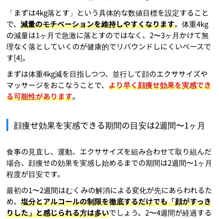
「まずは4kg落とす」という具体的な数値目標を設定すること
で、
減量のモチベーションを維持しやすくなります
。体重4kg
の減量は1ヶ月で急激に落とすのではなく、2〜3ヶ月かけて無
理なく落としていくのが健康的でリバウンドしにくいペースで
す[4]。
まずは体重4kg減を目指しつつ、並行して顔のエクササイズや
マッサージをおこなうことで、
より早く顔痩せ効果を実感でき
る可能性があります
。
顔痩せ効果を実感できる期間の目安は2週間〜1ヶ月
食事の見直し、運動、エクササイズを組み合わせて取り組んだ
場合、顔痩せの効果を実感し始めるまでの期間は2週間〜1ヶ月
程度が目安です。
最初の1〜2週間はむくみの解消による変化が先にあらわれるた
め、
塩分とアルコールの制限を徹底するだけでも「顔がすっき
りした」と感じられる方は多い
でしょう。2〜4週間が経過する