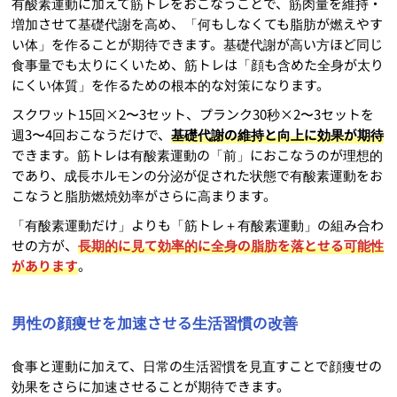
有酸素運動に加えて筋トレをおこなうことで、筋肉量を維持・
増加させて基礎代謝を高め、「何もしなくても脂肪が燃えやす
い体」を作ることが期待できます。基礎代謝が高い方ほど同じ
食事量でも太りにくいため、筋トレは「顔も含めた全身が太り
にくい体質」を作るための根本的な対策になります。
スクワット15回×2〜3セット、プランク30秒×2〜3セットを
週3〜4回おこなうだけで、
基礎代謝の維持と向上に効果が期待
できます。筋トレは有酸素運動の「前」におこなうのが理想的
であり、成長ホルモンの分泌が促された状態で有酸素運動をお
こなうと脂肪燃焼効率がさらに高まります。
「有酸素運動だけ」よりも「筋トレ＋有酸素運動」の組み合わ
せの方が、
長期的に見て効率的に全身の脂肪を落とせる可能性
があります
。
男性の顔痩せを加速させる生活習慣の改善
食事と運動に加えて、日常の生活習慣を見直すことで顔痩せの
効果をさらに加速させることが期待できます。