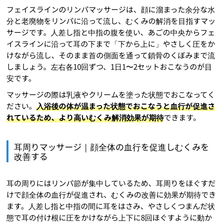
フェイスラインのリンパマッサージは、顔に溜まった余分な水
分と老廃物をリンパに沿って流し、むくみの解消を目指すマッ
サージです。人差し指と中指の腹を使い、あごの中央からフェ
イスラインに沿って耳の下まで「下から上に」やさしく圧をか
けながら流し、そのまま首の側面を通って鎖骨のくぼみまで流
しましょう。左右各10回ずつ、1日1〜2セットおこなうのが目
安です。
マッサージの際は乳液やクリームを塗った状態でおこなってく
ださい。
入浴後の体が温まった状態でおこなうと血行が促進さ
れているため、より高いむくみ解消効果が期待
できます。
耳周りマッサージ｜顔全体の血行を促進しむくみを
改善する
耳の周りにはリンパ節が集中しているため、耳周りをほぐすだ
けで顔全体の血行が促進され、むくみの改善に効果が期待でき
ます。人差し指と中指の間に耳をはさみ、やさしくつまんだ状
態で耳の付け根に圧をかけながら上下に8回ほぐすように動か