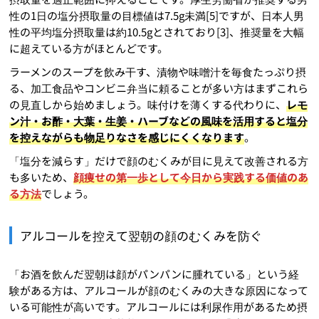
性の1日の塩分摂取量の目標値は7.5g未満[5]ですが、日本人男
性の平均塩分摂取量は約10.5gとされており[3]、推奨量を大幅
に超えている方がほとんどです。
ラーメンのスープを飲み干す、漬物や味噌汁を毎食たっぷり摂
る、加工食品やコンビニ弁当に頼ることが多い方はまずこれら
の見直しから始めましょう。味付けを薄くする代わりに、
レモ
ン汁・お酢・大葉・生姜・ハーブなどの風味を活用すると塩分
を控えながらも物足りなさを感じにくくなります
。
「塩分を減らす」だけで顔のむくみが目に見えて改善される方
も多いため、
顔痩せの第一歩として今日から実践する価値のあ
る方法
でしょう。
アルコールを控えて翌朝の顔のむくみを防ぐ
「お酒を飲んだ翌朝は顔がパンパンに腫れている」という経
験がある方は、アルコールが顔のむくみの大きな原因になって
いる可能性が高いです。アルコールには利尿作用があるため摂