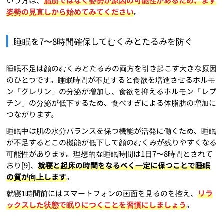
いう方は、
脂肪ではなく姿勢が原因の可能性があるため、まず
姿勢の見直しから始めてみてください
。
睡眠を7〜8時間確保してむくみとたるみを防ぐ
睡眠不足は顔のむくみとたるみの両方を引き起こす大きな原因
のひとつです。睡眠時間が不足すると食欲を増進させるホルモ
ン「グレリン」の分泌が増加し、食欲を抑えるホルモン「レプ
チン」の分泌が低下するため、食べすぎによる体脂肪の増加に
つながります。
睡眠中は肌の水分バランスを保つ機能が活発に働くため、睡眠
が不足するとこの機能が低下して顔のむくみが残りやすくなる
可能性があります。理想的な睡眠時間は1日7〜8時間とされて
おり[9]、
就寝と起床の時間をなるべく一定に保つことで睡眠
の質が向上します
。
就寝1時間前にはスマートフォンの画面を見るのを控え、
リラ
ックスした状態で眠りにつくことを習慣にしましょう
。