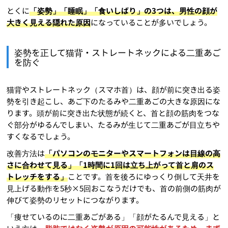
とくに
「姿勢」「睡眠」「食いしばり」の3つは、男性の顔が
大きく見える隠れた原因
になっていることが多いでしょう。
姿勢を正して猫背・ストレートネックによる二重あご
を防ぐ
猫背やストレートネック（スマホ首）は、顔が前に突き出る姿
勢を引き起こし、あご下のたるみや二重あごの大きな原因にな
ります。頭が前に突き出た状態が続くと、首と顔の筋肉をつな
ぐ部分がゆるんでしまい、たるみが生じて二重あごが目立ちや
すくなるでしょう。
改善方法は
「パソコンのモニターやスマートフォンは目線の高
さに合わせて見る」「1時間に1回は立ち上がって首と肩のス
トレッチをする」
ことです。首を後ろにゆっくり倒して天井を
見上げる動作を5秒×5回おこなうだけでも、首の前側の筋肉が
伸びて姿勢のリセットにつながります。
「痩せているのに二重あごがある」「顔がたるんで見える」と