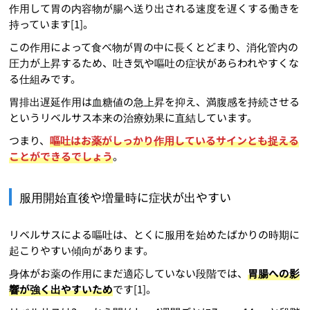
作用して胃の内容物が腸へ送り出される速度を遅くする働きを
持っています[1]。
この作用によって食べ物が胃の中に長くとどまり、消化管内の
圧力が上昇するため、吐き気や嘔吐の症状があらわれやすくな
る仕組みです。
胃排出遅延作用は血糖値の急上昇を抑え、満腹感を持続させる
というリベルサス本来の治療効果に直結しています。
つまり、
嘔吐はお薬がしっかり作用しているサインとも捉える
ことができるでしょう
。
服用開始直後や増量時に症状が出やすい
リベルサスによる嘔吐は、とくに服用を始めたばかりの時期に
起こりやすい傾向があります。
身体がお薬の作用にまだ適応していない段階では、
胃腸への影
響が強く出やすいため
です[1]。