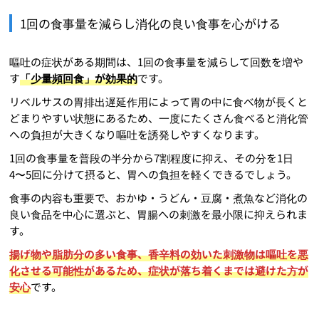
1回の食事量を減らし消化の良い食事を心がける
嘔吐の症状がある期間は、1回の食事量を減らして回数を増や
す
「少量頻回食」が効果的
です。
リベルサスの胃排出遅延作用によって胃の中に食べ物が長くと
どまりやすい状態にあるため、一度にたくさん食べると消化管
への負担が大きくなり嘔吐を誘発しやすくなります。
1回の食事量を普段の半分から7割程度に抑え、その分を1日
4〜5回に分けて摂ると、胃への負担を軽くできるでしょう。
食事の内容も重要で、おかゆ・うどん・豆腐・煮魚など消化の
良い食品を中心に選ぶと、胃腸への刺激を最小限に抑えられま
す。
揚げ物や脂肪分の多い食事、香辛料の効いた刺激物は嘔吐を悪
化させる可能性があるため、症状が落ち着くまでは避けた方が
安心
です。