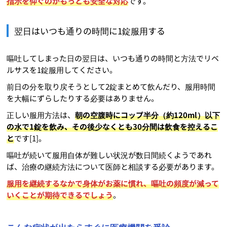
指示を仰ぐのがもっとも安全な対応
です。
翌日はいつも通りの時間に1錠服用する
嘔吐してしまった日の翌日は、いつも通りの時間と方法でリベ
ルサスを1錠服用してください。
前日の分を取り戻そうとして2錠まとめて飲んだり、服用時間
を大幅にずらしたりする必要はありません。
正しい服用方法は、
朝の空腹時にコップ半分（約120ml）以下
の水で1錠を飲み、その後少なくとも30分間は飲食を控えるこ
と
です[1]。
嘔吐が続いて服用自体が難しい状況が数日間続くようであれ
ば、治療の継続方法について医師と相談する必要があります。
服用を継続するなかで身体がお薬に慣れ、嘔吐の頻度が減って
いくことが期待できるでしょう
。