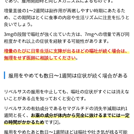
であり、服用開始時と同じメカニズムによるものです。
増量直後の1〜2週間は副作用が再燃しやすい時期にあたるた
め、この期間はとくに食事の内容や生活リズムに注意を払うと
良いでしょう。
3mgの段階で嘔吐が強く出ていた方は、7mgへの増量で再び同
程度かそれ以上の症状を経験する可能性があります。
増量のたびに日常生活に支障が出るほどの嘔吐が続く場合は、
無理をせず医師に相談してください
。
服用をやめても数日〜1週間は症状が続く場合がある
リベルサスの服用を中止しても、嘔吐の症状がすぐには消えな
いことがある点を知っておくと安心です。
リベルサスの有効成分であるセマグルチドの消失半減期は約1
週間と長く、
お薬の成分が体内から完全に抜けるまでには一定
の時間がかかるため
です[2]。
服用をやめたあと数日〜1週間ほどは嘔吐や吐き気が残る可能