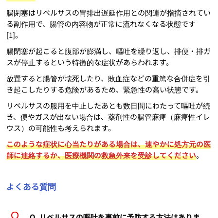
腸閉塞はリベルサスの胃排出遅延作用との関連が指摘されてい
る副作用で、腸管の内容物が正常に流れなくなる状態です
[1]。
腸閉塞が起こると腹部が膨満し、嘔吐を繰り返し、排便・排ガ
スが停止するという特徴的な症状があらわれます。
放置すると腸管が壊死したり、敗血症などの重篤な合併症を引
き起こしたりする危険があるため、緊急性の高い状態です。
リベルサスの服用を中止したあとも数日間にわたって嘔吐が続
き、便やガスが出ない場合は、薬剤性の腸管麻痺（麻痺性イレ
ウス）の可能性も考えられます。
このような症状に心当たりがある場合は、速やかに処方元の医
師に連絡するか、医療機関の救急外来を受診してください
。
よくある質問
Q. リベルサスの嘔吐を事前に予防する方法はありま