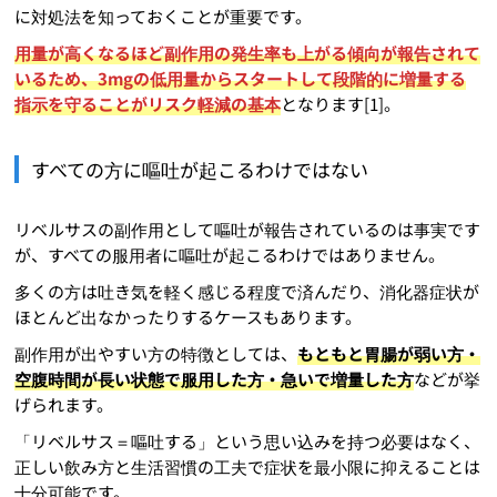
に対処法を知っておくことが重要です。
用量が高くなるほど副作用の発生率も上がる傾向が報告されて
いるため、3mgの低用量からスタートして段階的に増量する
指示を守ることがリスク軽減の基本
となります[1]。
すべての方に嘔吐が起こるわけではない
リベルサスの副作用として嘔吐が報告されているのは事実です
が、すべての服用者に嘔吐が起こるわけではありません。
多くの方は吐き気を軽く感じる程度で済んだり、消化器症状が
ほとんど出なかったりするケースもあります。
副作用が出やすい方の特徴としては、
もともと胃腸が弱い方・
空腹時間が長い状態で服用した方・急いで増量した方
などが挙
げられます。
「リベルサス＝嘔吐する」という思い込みを持つ必要はなく、
正しい飲み方と生活習慣の工夫で症状を最小限に抑えることは
十分可能です。