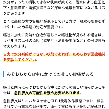
水分がまったく摂取できない状態が続くと、脱水による血圧低
下・意識障害・電解質異常など深刻な健康被害につながるリス
クがあります。
とくに高齢の方や腎機能が低下している方は、脱水の影響を受
けやすいため早期の対応が重要です。
嘔吐に加えて高熱や血液が混じった嘔吐物が見られる場合は、
リベルサス以外の原因（感染症・消化管出血など）の可能性も
考えられます。
自力で水分補給ができない状態であれば、ためらわず医療機関
を受診してください
。
みぞおちから背中にかけての激しい腹痛がある
嘔吐と同時にみぞおちから背中にかけての激しい痛みがある場
合は、
急性膵炎の可能性を疑う必要があります
。
急性膵炎はリベルサスを含むGLP-1受容体作動薬でまれに報告
されている重篤な副作用で、添付文書にも注意喚起が記載され