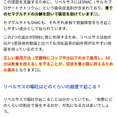
この課題を克服するために、リベルサスにはSNAC（サルカプ
ロザートナトリウム）という吸収促進剤が含まれており、
胃で
のセマグルチドの分解を防いで吸収を助けています
[2]。
セマグルチドもSNACも、それぞれ単独で胃腸障害を引き起こ
しやすい成分として知られています。
この2つの成分が同時に胃に作用するため、リベルサスは他の
GLP-1受容体作動薬と比べても消化器系の副作用が出やすい側
面を持っているのです。
正しい服用方法（空腹時にコップ半分以下の水で服用し、30
分は飲食を控える）を守ることが、症状を最小限に抑えるため
の基本
となります[1]。
リベルサスの嘔吐はどのくらいの頻度で起こる？
リベルサスで嘔吐が起こることは分かっていても、「実際にど
のくらいの割合で発生するのか」が気になる方は多いでしょ
う。