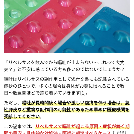
「リベルサスを飲んでから嘔吐が止まらない…これって大丈
夫？」と不安に感じている方も多いのではないでしょうか？
嘔吐はリベルサスの副作用として添付文書にも記載されている
症状のひとつで、多くの場合は身体がお薬に慣れることで数
日〜数週間ほどで落ち着いていきます[1]。
ただし、
嘔吐が長時間続く場合や激しい腹痛を伴う場合は、急
性膵炎など重篤な副作用の可能性があるため早めに医療機関を
受診してください
。
この記事では、
リベルサスで嘔吐が起こる原因・症状が続く期
間の目安・具体的な対処法・医師に相談すべきケース
まで詳し