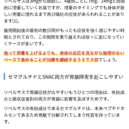
リベルサスは3mgから開始し、4週間ごとに7mg、14mgと段階
的に増量していくお薬ですが、増量のタイミングでも身体が新
しい用量に慣れるまで再び嘔吐の症状があらわれることがあり
ます[1]。
服用開始後の最初の数日間がもっとも症状を強く感じやすい時
期とされており、この期間を乗り越えれば徐々に楽になってい
くケースが多いです。
焦って用量を上げるよりも、身体の反応を見ながら無理のない
ペースで進めることが治療を継続するうえで大切
でしょう。
セマグルチドとSNAC両方が胃腸障害を起こしやすい
リベルサスで胃腸症状が出やすいもうひとつの理由は、有効成
分と吸収促進剤の両方が胃腸に影響を及ぼすためです。
リベルサスの有効成分であるセマグルチドは、本来ペプチドホ
ルモンであるため胃酸で分解されてしまう性質を持っていま
す。