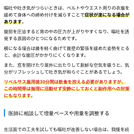
嘔吐や吐き気がつらいときは、ベルトやウエスト周りの衣服を
緩めて身体への締め付けを減らすことで
症状が楽になる場合が
あります
。
腹部を圧迫すると胃の中の圧力が上がりやすくなり、嘔吐を誘
発する原因のひとつになるためです。
横になる場合は膝を軽く曲げて腹壁の緊張を緩めた姿勢をとる
と、余計な腹圧がかかりにくくなります。
また、窓を開けたり屋外に出たりして新鮮な空気を吸うと、気
分がリフレッシュして吐き気が和らぐことがあるでしょう。
リベルサス服用後30分間は飲食を控える必要がありますが、
この時間帯は無理に活動せず安静にしておくと副作用への対策
にもなります
。
医師に相談して増量ペースや用量を調整する
生活面での工夫を試しても嘔吐が改善しない場合は、我慢を続