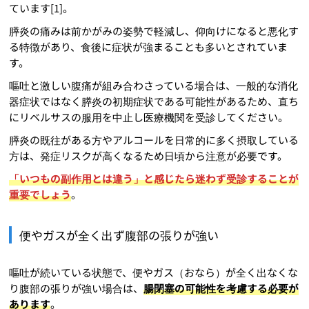
ています[1]。
膵炎の痛みは前かがみの姿勢で軽減し、仰向けになると悪化す
る特徴があり、食後に症状が強まることも多いとされていま
す。
嘔吐と激しい腹痛が組み合わさっている場合は、一般的な消化
器症状ではなく膵炎の初期症状である可能性があるため、直ち
にリベルサスの服用を中止し医療機関を受診してください。
膵炎の既往がある方やアルコールを日常的に多く摂取している
方は、発症リスクが高くなるため日頃から注意が必要です。
「いつもの副作用とは違う」と感じたら迷わず受診することが
重要でしょう
。
便やガスが全く出ず腹部の張りが強い
嘔吐が続いている状態で、便やガス（おなら）が全く出なくな
り腹部の張りが強い場合は、
腸閉塞の可能性を考慮する必要が
あります
。