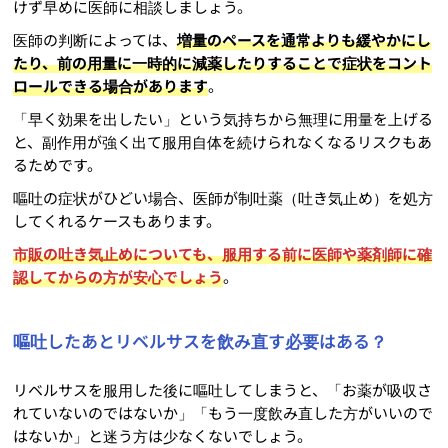
けず早めに医師に相談しましょう。
医師の判断によっては、
増量のペースを通常よりも緩やかにし
たり、前の用量に一時的に減薬したりすることで症状をコント
ロールできる場合があります
。
「早く効果を出したい」という気持ちから無理に用量を上げる
と、副作用が強く出て服用自体を続けられなくなるリスクもあ
るためです。
嘔吐の症状がひどい場合、医師が制吐薬（吐き気止め）を処方
してくれるケースもあります。
市販の吐き気止めについても、服用する前に医師や薬剤師に確
認してからの方が安心でしょう
。
嘔吐したあとリベルサスを飲み直す必要はある？
リベルサスを服用した後に嘔吐してしまうと、「お薬が吸収さ
れていないのではないか」「もう一度飲み直した方がいいので
はないか」と迷う方は少なくないでしょう。