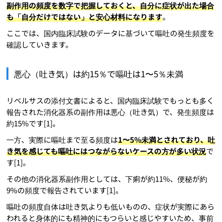
副作用の頻度を数字で把握しておくと、自分に症状が出た場合
も「自分だけではない」と安心材料になります
。
ここでは、国内臨床試験のデータに基づいて嘔吐の発生頻度を
確認していきます。
悪心（吐き気）は約15％で嘔吐は1〜5％未満
リベルサスの添付文書によると、国内臨床試験でもっとも多く
報告された消化器系の副作用は悪心（吐き気）で、発生頻度は
約15%です[1]。
一方、実際に嘔吐まで至る頻度は
1〜5%未満とされており、吐
き気を感じても嘔吐にはつながらないケースの方が多い状況
で
す[1]。
その他の消化器系副作用としては、下痢が約11%、便秘が約
9%の頻度で報告されています[1]。
嘔吐の頻度自体は吐き気よりも低いものの、症状が実際にあら
われると身体的にも精神的にもつらいと感じやすいため、事前