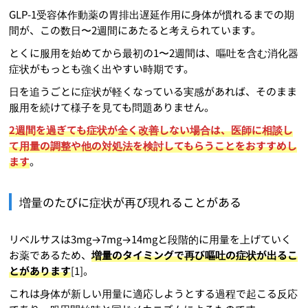
GLP-1受容体作動薬の胃排出遅延作用に身体が慣れるまでの期
間が、この数日〜2週間にあたると考えられています。
とくに服用を始めてから最初の1〜2週間は、嘔吐を含む消化器
症状がもっとも強く出やすい時期です。
日を追うごとに症状が軽くなっている実感があれば、そのまま
服用を続けて様子を見ても問題ありません。
2週間を過ぎても症状が全く改善しない場合は、医師に相談し
て用量の調整や他の対処法を検討してもらうことをおすすめし
ます
。
増量のたびに症状が再び現れることがある
リベルサスは3mg→7mg→14mgと段階的に用量を上げていく
お薬であるため、
増量のタイミングで再び嘔吐の症状が出るこ
とがあります
[1]。
これは身体が新しい用量に適応しようとする過程で起こる反応