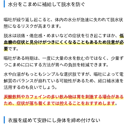
水分をこまめに補給して脱水を防ぐ
嘔吐が繰り返し起こると、体内の水分が急速に失われて脱水状
態になるリスクが高まります。
脱水は頭痛・倦怠感・めまいなどの症状を引き起こすほか、
低
血糖の症状と見分けがつきにくくなることもあるため注意が必
要
です。
嘔吐がある時期は、一度に大量の水を飲むのではなく、少量ず
つこまめに口にする方法が胃への負担を軽減できます。
水や白湯がもっともシンプルな選択肢ですが、嘔吐によって電
解質のバランスが崩れている可能性があるため、経口補水液を
活用するのも良いでしょう。
炭酸飲料やカフェインの多い飲み物は胃を刺激する場合がある
ため、症状が落ち着くまでは控えることをおすすめします
。
衣服を緩めて安静にし身体を締め付けない