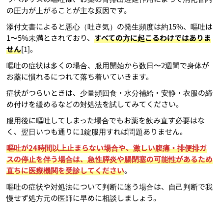
の圧力が上がることが主な原因です。
添付文書によると悪心（吐き気）の発生頻度は約15%、嘔吐は
1〜5%未満とされており、
すべての方に起こるわけではありま
せん
[1]。
嘔吐の症状は多くの場合、服用開始から数日〜2週間で身体が
お薬に慣れるにつれて落ち着いていきます。
症状がつらいときは、少量頻回食・水分補給・安静・衣服の締
め付けを緩めるなどの対処法を試してみてください。
服用後に嘔吐してしまった場合でもお薬を飲み直す必要はな
く、翌日いつも通りに1錠服用すれば問題ありません。
嘔吐が24時間以上止まらない場合や、激しい腹痛・排便排ガ
スの停止を伴う場合は、急性膵炎や腸閉塞の可能性があるため
直ちに医療機関を受診してください
。
嘔吐の症状や対処法について判断に迷う場合は、自己判断で我
慢せず処方元の医師に早めに相談しましょう。