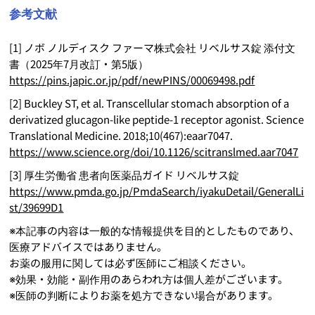
参考文献
[1] ノボ ノルディスク ファーマ株式会社 リベルサス錠 添付文
書（2025年7月改訂・第5版）
https://pins.japic.or.jp/pdf/newPINS/00069498.pdf
[2] Buckley ST, et al. Transcellular stomach absorption of a
derivatized glucagon-like peptide-1 receptor agonist. Science
Translational Medicine. 2018;10(467):eaar7047.
https://www.science.org/doi/10.1126/scitranslmed.aar7047
[3] 厚生労働省 患者向医薬品ガイド リベルサス錠
https://www.pmda.go.jp/PmdaSearch/iyakuDetail/GeneralLi
st/39699D1
※本記事の内容は一般的な情報提供を目的としたものであり、
医療アドバイスではありません。
お薬の服用に関しては必ず医師にご相談ください。
※効果・効能・副作用のあらわれ方は個人差がございます。
※医師の判断によりお薬を処方できない場合があります。