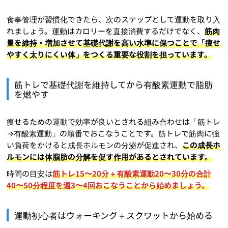
食事管理が習慣化できたら、次のステップとして運動を取り入
れましょう。運動はカロリーを直接消費するだけでなく、
筋肉
量を維持・増加させて基礎代謝を高い水準に保つことで「痩せ
やすく太りにくい体」をつくる重要な役割を担っています。
筋トレで基礎代謝を維持してから有酸素運動で脂肪
を燃やす
痩せるための運動で効率が良いとされる組み合わせは「筋トレ
→有酸素運動」の順番でおこなうことです。筋トレで筋肉に強
い負荷をかけると成長ホルモンの分泌が促進され、
この成長ホ
ルモンには体脂肪の分解を促す作用があるとされています。
時間の目安は
筋トレ15〜20分＋有酸素運動20〜30分の合計
40〜50分程度を週3〜4回おこなうことから始めましょう。
運動初心者はウォーキング＋スクワットから始める