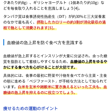
クあたり約8g）、ギリシャヨーグルト（1個あたり約10g）な
どを毎食取り入れることを意識しましょう[4]。
タンパク質は食事誘発性熱産生（DIT）が約30%と三大栄養素
のなかで最も高く、
摂取したカロリーの約3割が消化吸収の過
程で熱として消費されます[5]。
血糖値の急上昇を防ぐ食べ方を意識する
血糖値が急上昇するとインスリンが大量に分泌され、余った糖
質を脂肪として蓄積しやすくなるため、
血糖値の上昇をゆるや
かにする食べ方を心がけることが大切です。
具体的には、食事の最初に野菜や汁物を食べてから主菜・主食
の順に進める「ベジファースト」が手軽な方法として知られて
います。
白米を玄米や雑穀米に置き換えるといった工夫も、血
糖値の急上昇を抑えるのに役立つでしょう。
痩せるための運動のポイント