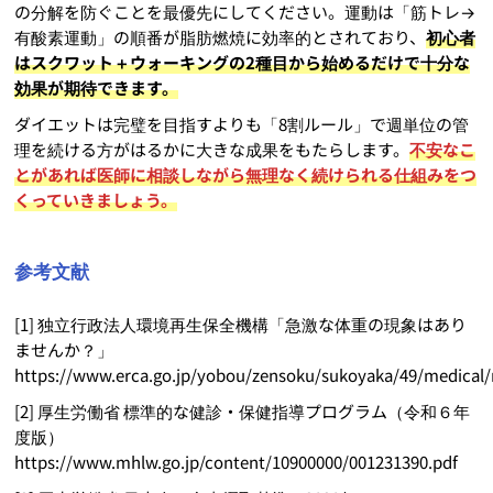
の分解を防ぐことを最優先にしてください。運動は「筋トレ→
有酸素運動」の順番が脂肪燃焼に効率的とされており、
初心者
はスクワット＋ウォーキングの2種目から始めるだけで十分な
効果が期待できます。
ダイエットは完璧を目指すよりも「8割ルール」で週単位の管
理を続ける方がはるかに大きな成果をもたらします。
不安なこ
とがあれば医師に相談しながら無理なく続けられる仕組みをつ
くっていきましょう。
参考文献
[1] 独立行政法人環境再生保全機構「急激な体重の現象はあり
ませんか？」
https://www.erca.go.jp/yobou/zensoku/sukoyaka/49/medical/
[2] 厚生労働省 標準的な健診・保健指導プログラム（令和６年
度版）
https://www.mhlw.go.jp/content/10900000/001231390.pdf