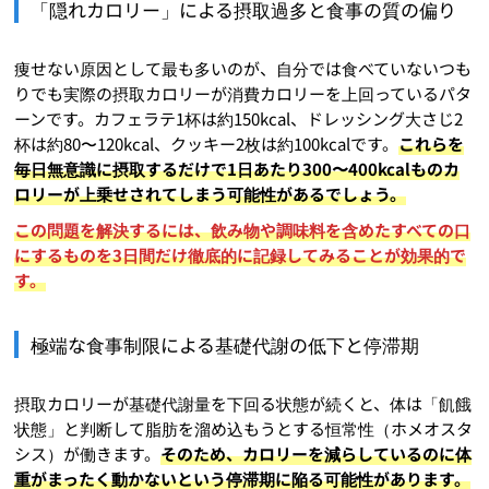
「隠れカロリー」による摂取過多と食事の質の偏り
痩せない原因として最も多いのが、自分では食べていないつも
りでも実際の摂取カロリーが消費カロリーを上回っているパタ
ーンです。カフェラテ1杯は約150kcal、ドレッシング大さじ2
杯は約80〜120kcal、クッキー2枚は約100kcalです。
これらを
毎日無意識に摂取するだけで1日あたり300〜400kcalものカ
ロリーが上乗せされてしまう可能性があるでしょう。
この問題を解決するには、飲み物や調味料を含めたすべての口
にするものを3日間だけ徹底的に記録してみることが効果的で
す。
極端な食事制限による基礎代謝の低下と停滞期
摂取カロリーが基礎代謝量を下回る状態が続くと、体は「飢餓
状態」と判断して脂肪を溜め込もうとする恒常性（ホメオスタ
シス）が働きます。
そのため、カロリーを減らしているのに体
重がまったく動かないという停滞期に陥る可能性があります。