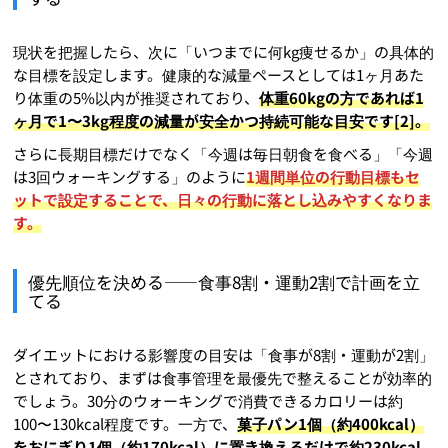
現状を把握したら、次に「いつまでに何kg痩せるか」の具体的
な目標を設定します。健康的な減量ペースとしては1ヶ月あた
り体重の5%以内が推奨されており、
体重60kgの方であれば1
ヶ月で1〜3kg程度の減量が安全かつ持続可能な目安です[2]。
さらに長期目標だけでなく「今週は毎日朝食を食べる」「今週
は3回ウォーキングする」のように
1週間単位の行動目標もセ
ットで設定することで、日々の行動に落とし込みやすくなりま
す。
優先順位を決める——食事8割・運動2割で計画を立
てる
ダイエットにおける影響度の目安は「食事が8割・運動が2割」
とされており、まずは食事管理を最優先で整えることが効率的
でしょう。30分のウォーキングで消費できるカロリーは約
100〜130kcal程度です。一方で、
菓子パン1個（約400kcal）
をおにぎり1個（約170kcal）に置き換えるだけで約230kcal