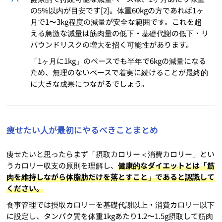
の5%以内が目安です[2]。体重60kgの方であれば1ヶ
月で1〜3kg程度の減量が安全な範囲です。これを超
える急激な減量は筋肉量の低下・基礎代謝の低下・リ
バウンドリスクの増大を招く可能性があります。
「1ヶ月に1kg」のペースでも半年で6kgの減量になる
ため、無理のないペースで着実に続けることが最終的
に大きな成果につながるでしょう。
痩せたい人が最初にやるべきことまとめ
痩せたいと思ったらまず「摂取カロリー＜消費カロリー」とい
うカロリー収支の原則を理解し、
健康的なダイエットとは「筋
肉を維持しながら体脂肪だけを落とすこと」であると認識して
ください。
食事管理では摂取カロリーを基礎代謝以上・消費カロリー以下
に設定し、タンパク質を体重1kgあたり1.2〜1.5g摂取して筋肉