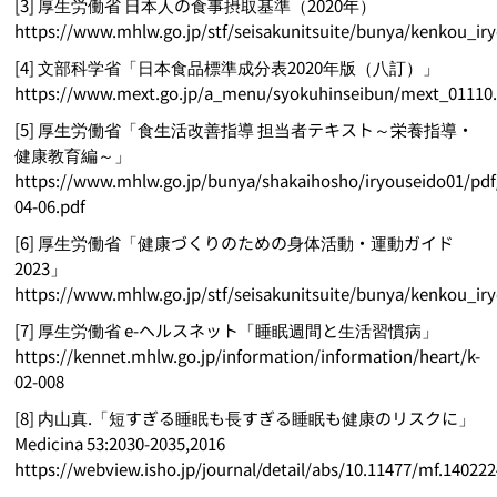
[3] 厚生労働省 日本人の食事摂取基準（2020年）
https://www.mhlw.go.jp/stf/seisakunitsuite/bunya/kenkou_ir
[4] 文部科学省「日本食品標準成分表2020年版（八訂）」
https://www.mext.go.jp/a_menu/syokuhinseibun/mext_01110
[5] 厚生労働省「食生活改善指導 担当者テキスト～栄養指導・
健康教育編～」
https://www.mhlw.go.jp/bunya/shakaihosho/iryouseido01/pdf
04-06.pdf
[6] 厚生労働省「健康づくりのための身体活動・運動ガイド
2023」
https://www.mhlw.go.jp/stf/seisakunitsuite/bunya/kenkou_i
[7] 厚生労働省 e-ヘルスネット「睡眠週間と生活習慣病」
https://kennet.mhlw.go.jp/information/information/heart/k-
02-008
[8] 内山真.「短すぎる睡眠も長すぎる睡眠も健康のリスクに」
Medicina 53:2030-2035,2016
https://webview.isho.jp/journal/detail/abs/10.11477/mf.14022