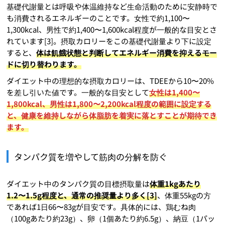
基礎代謝量とは呼吸や体温維持など生命活動のために安静時で
も消費されるエネルギーのことです。女性で約1,100〜
1,300kcal、男性で約1,400〜1,600kcal程度が一般的な目安とさ
れています[3]。摂取カロリーをこの基礎代謝量より下に設定
すると、
体は飢餓状態と判断してエネルギー消費を抑えるモー
ドに切り替わります。
ダイエット中の理想的な摂取カロリーは、TDEEから10〜20%
を差し引いた値です。一般的な目安として
女性は1,400〜
1,800kcal、男性は1,800〜2,200kcal程度の範囲に設定する
と、健康を維持しながら体脂肪を着実に落とすことが期待でき
ます。
タンパク質を増やして筋肉の分解を防ぐ
ダイエット中のタンパク質の目標摂取量は
体重1kgあたり
1.2〜1.5g程度と、通常の推奨量より多く[3]
、体重55kgの方
であれば1日66〜83gが目安です。具体的には、鶏むね肉
（100gあたり約23g）、卵（1個あたり約6.5g）、納豆（1パッ