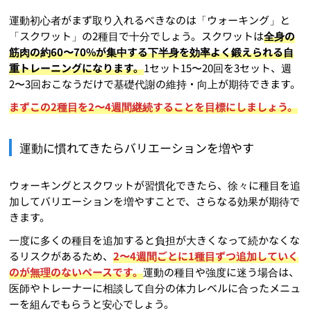
運動初心者がまず取り入れるべきなのは「ウォーキング」と
「スクワット」の2種目で十分でしょう。スクワットは
全身の
筋肉の約60〜70%が集中する下半身を効率よく鍛えられる自
重トレーニングになります。
1セット15〜20回を3セット、週
2〜3回おこなうだけで基礎代謝の維持・向上が期待できます。
まずこの2種目を2〜4週間継続することを目標にしましょう。
運動に慣れてきたらバリエーションを増やす
ウォーキングとスクワットが習慣化できたら、徐々に種目を追
加してバリエーションを増やすことで、さらなる効果が期待で
きます。
一度に多くの種目を追加すると負担が大きくなって続かなくな
るリスクがあるため、
2〜4週間ごとに1種目ずつ追加していく
のが無理のないペースです。
運動の種目や強度に迷う場合は、
医師やトレーナーに相談して自分の体力レベルに合ったメニュ
ーを組んでもらうと安心でしょう。