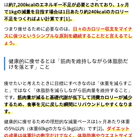
は
約7,200kcalのエネルギー不足が必要とされており、1ヶ月
で1kgの減量を目指す場合は1日あたり約240kcalのカロリー
不足をつくればよい計算です[1]。
つまり痩せるために必要なのは、
日々のカロリー収支をマイナ
スに保つというシンプルな原則を継続することだと言えるでし
ょう。
健康的に痩せるとは「筋肉を維持しながら体脂肪だ
けを落とす」こと
痩せたいと考えたときに目標にすべきなのは「体重を減らすこ
と」ではなく「体脂肪を減らしながら筋肉量を維持すること」
です。
筋肉量が減ると基礎代謝が低下して消費カロリーが減少
するため、食事を元に戻した瞬間にリバウンドしやすくなりま
す。
健康的に痩せるための理想的な減量ペースは1ヶ月あたり体重
の5%以内（体重60kgの方なら3kg以内）です[2]。
ダイエット
の成果は体重計の数字だけでなく、体脂肪率やウエストサイズ