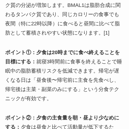
ク質の分泌が増加します。BMAL1は脂肪合成に関
わるタンパク質であり、同じカロリーの食事でも
夜間（特に22時以降）に食べると昼間に比べて脂
肪として蓄積されやすい状態になります。[1]
ポイント①：夕食は20時までに食べ終えることを
目標にする：
就寝3時間前に食事を終えることで睡
眠中の脂肪蓄積リスクを低減できます。帰宅が遅
くなる日は「昼食後〜帰宅前に主食を先食べし、
帰宅後は主菜・副菜のみにする」という分食テク
ニックが有効です。
ポイント②：夕食の主食量を朝・昼より少なめに
する：
夕食は昼食と比べて活動量が低下するた