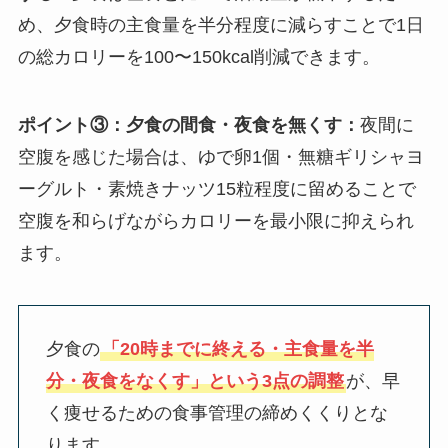
め、夕食時の主食量を半分程度に減らすことで
1日
の総カロリーを100〜150kcal削減できます。
ポイント③：夕食の間食・夜食を無くす：
夜間に
空腹を感じた場合は、ゆで卵1個・無糖ギリシャヨ
ーグルト・素焼きナッツ15粒程度に留めることで
空腹を和らげながらカロリーを最小限に抑えられ
ます。
夕食の
「20時までに終える・主食量を半
分・夜食をなくす」という3点の調整
が、早
く痩せるための食事管理の締めくくりとな
ります。