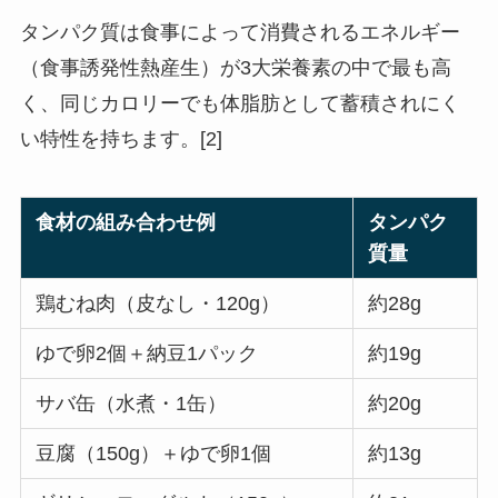
タンパク質は食事によって消費されるエネルギー
（食事誘発性熱産生）が3大栄養素の中で最も高
く、
同じカロリーでも体脂肪として蓄積されにく
い特性を持ちます。[2]
食材の組み合わせ例
タンパク
質量
鶏むね肉（皮なし・120g）
約28g
ゆで卵2個＋納豆1パック
約19g
サバ缶（水煮・1缶）
約20g
豆腐（150g）＋ゆで卵1個
約13g