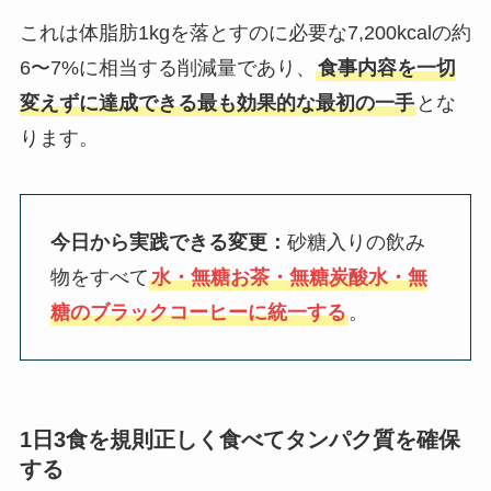
これは体脂肪1kgを落とすのに必要な7,200kcalの約
6〜7%に相当する削減量であり、
食事内容を一切
変えずに達成できる最も効果的な最初の一手
とな
ります。
今日から実践できる変更：
砂糖入りの飲み
物をすべて
水・無糖お茶・無糖炭酸水・無
糖のブラックコーヒーに統一する
。
1日3食を規則正しく食べてタンパク質を確保
する