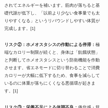
されてエネルギーを補います。筋肉が落ちると基
礎代謝が低下し、
「以前より少ない食事量でも太
りやすくなる」というリバウンドしやすい体質が
完成します。[1]
リスク②：ホメオスタシスの作動による停滞：
極
端なカロリー制限が続くと、身体は「飢餓状態」
と判断してホメオスタシスという防衛機能を作動
させます。省エネモードに切り替わることで
消費
カロリーが大幅に低下するため、食事を減らして
いるのに体重が落ちにくくなる悪循環が起きま
す。[1]
リスク③：栄養不足による体調不良：
倦怠感・貧