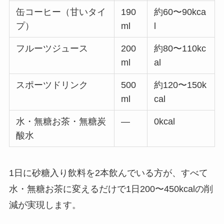
缶コーヒー（甘いタイ
190
約60〜90kca
プ）
ml
l
フルーツジュース
200
約80〜110kc
ml
al
スポーツドリンク
500
約120〜150k
ml
cal
水・無糖お茶・無糖炭
—
0kcal
酸水
1日に砂糖入り飲料を2本飲んでいる方が、すべて
水・無糖お茶に変えるだけで
1日
200〜450kcalの削
減
が実現します。