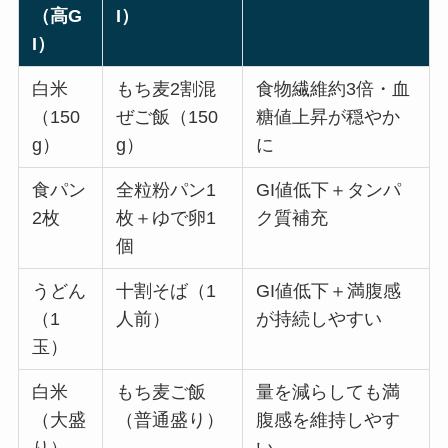
（高G
I）
I）
白米
もち麦2割混
食物繊維約3倍・血
（150
ぜご飯（150
糖値上昇が穏やか
g）
g）
に
食パン
全粒粉パン1
GI値低下＋タンパ
2枚
枚＋ゆで卵1
ク質補充
個
うどん
十割そば（1
GI値低下＋満腹感
（1
人前）
が持続しやすい
玉）
白米
もち麦ご飯
量を減らしても満
（大盛
（普通盛り）
腹感を維持しやす
り）
い