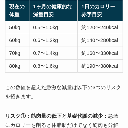
現在の
1ヶ月の健康的な
1日のカロリー
体重
減量目安
赤字目安
50kg
0.5〜1.0kg
約120〜240kcal
60kg
0.6〜1.2kg
約140〜280kcal
70kg
0.7〜1.4kg
約160〜330kcal
80kg
0.8〜1.6kg
約190〜380kcal
この数値を超えた急激な減量は以下の3つのリスク
を招きます。
リスク①：筋肉量の低下と基礎代謝の減少：
急激
にカロリーを削ると体脂肪だけでなく筋肉も分解