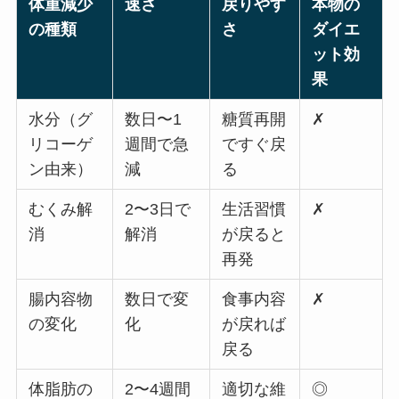
体重減少
速さ
戻りやす
本物の
の種類
さ
ダイエ
ット効
果
水分（グ
数日〜1
糖質再開
✗
リコーゲ
週間で急
ですぐ戻
ン由来）
減
る
むくみ解
2〜3日で
生活習慣
✗
消
解消
が戻ると
再発
腸内容物
数日で変
食事内容
✗
の変化
化
が戻れば
戻る
体脂肪の
2〜4週間
適切な維
◎