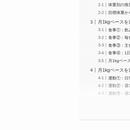
体重別の推
目標体重か
月1kgペース
食事①：飲
食事②：毎
食事③：主
食事④：1
月1kgペ
月1kgペース
運動①：日
運動②：週
運動③：週