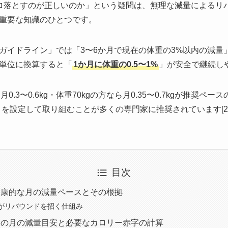
ロ落とすのが正しいのか」という疑問は、無理な減量によるリ
重要な知識のひとつです。
ガイドライン」では「3〜6か月で現在の体重の3%以内の減量
単位に換算すると「
1か月に体重の0.5〜1%
」が安全で継続しや
0.3〜0.6kg・体重70kgの方なら月0.35〜0.7kgが推奨
」を設定して取り組むことが多くの専門家に推奨されています[2
目次
健康的な月の減量ペースとその根拠
がリバウンドを招く仕組み
別の月の減量目安と必要なカロリー赤字の計算