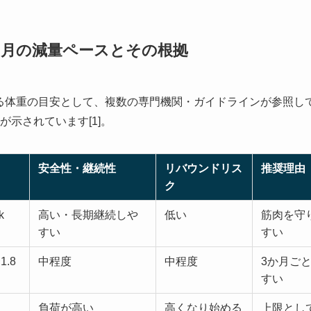
月の減量ペースとその根拠
る体重の目安として、複数の専門機関・ガイドラインが参照し
が示されています[1]。
安全性・継続性
リバウンドリス
推奨理由
ク
k
高い・長期継続しや
低い
筋肉を守
すい
すい
.8
中程度
中程度
3か月ご
すい
負荷が高い
高くなり始める
上限とし