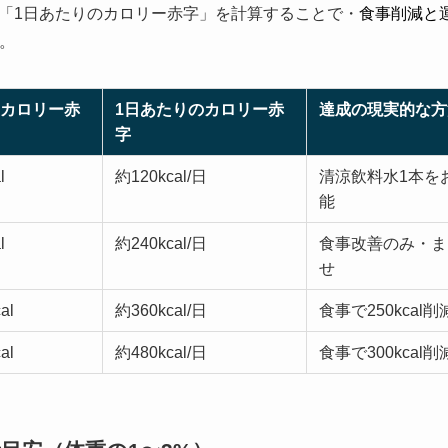
「1日あたりのカロリー赤字」を計算することで・
食事削減と
]。
カロリー赤
1日あたりのカロリー赤
達成の現実的な方
字
l
約120kcal/日
清涼飲料水1本を
能
l
約240kcal/日
食事改善のみ・ま
せ
al
約360kcal/日
食事で250kcal
al
約480kcal/日
食事で300kcal