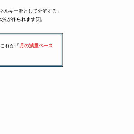
ネルギー源として分解する」
体質が作られます
[2]。
・これが「
月の減量ペース