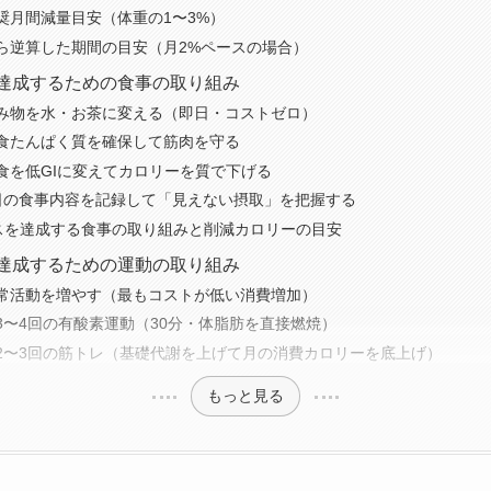
奨月間減量目安（体重の1〜3%）
ら逆算した期間の目安（月2%ペースの場合）
を達成するための食事の取り組み
み物を水・お茶に変える（即日・コストゼロ）
食たんぱく質を確保して筋肉を守る
食を低GIに変えてカロリーを質で下げる
日の食事内容を記録して「見えない摂取」を把握する
ースを達成する食事の取り組みと削減カロリーの目安
を達成するための運動の取り組み
常活動を増やす（最もコストが低い消費増加）
3〜4回の有酸素運動（30分・体脂肪を直接燃焼）
2〜3回の筋トレ（基礎代謝を上げて月の消費カロリーを底上げ）
もっと見る