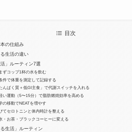
目次
基本の仕組み
太る生活の違い
活」ルーティン7選
まずコップ1杯の水を飲む
条件で体重を測定して記録する
たんぱく質＋低GI主食」で代謝スイッチを入れる
軽い運動（5〜15分）で脂肪燃焼効率を高める
学の移動でNEATを増やす
びてセロトニンと体内時計を整える
水・お茶・ブラックコーヒーに変える
せる生活」ルーティン