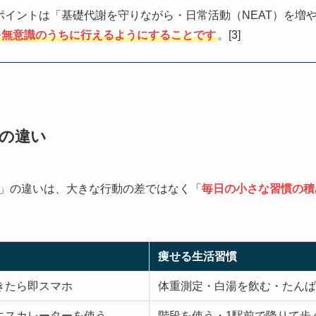
ポイントは「基礎代謝を守りながら・日常活動（NEAT）を増
を無意識のうちに行えるようにすることです
。[3]
の違い
」の違いは、大きな行動の差ではなく「
毎日の小さな習慣の積
痩せる生活習慣
きたら即スマホ
体重測定・白湯を飲む・たんぱ
エスカレーターを使う
階段を使う・1駅前で降りて歩