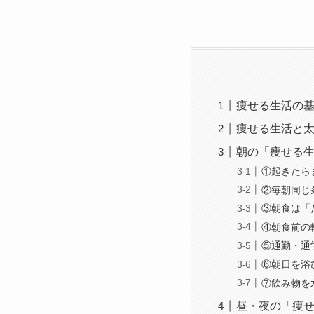
痩せる生活の
痩せる生活と
朝の「痩せる生
①起きたら
②毎朝同じ
③朝食は「
④朝食前の
⑤通勤・通
⑥朝日を浴
⑦飲み物を
昼・夜の「痩