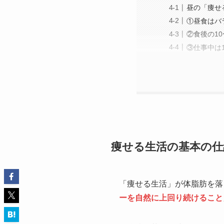
昼の「痩せ
①昼食はバ
②食後の1
③仕事中は
痩せる生活の基本の仕
「痩せる生活」が体脂肪を落
ーを自然に上回り続けること