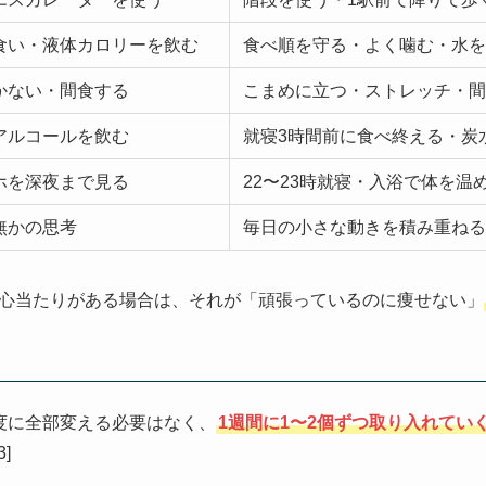
食い・液体カロリーを飲む
食べ順を守る・よく噛む・水を
かない・間食する
こまめに立つ・ストレッチ・間
アルコールを飲む
就寝3時間前に食べ終える・炭
ホを深夜まで見る
22〜23時就寝・入浴で体を温
無かの思考
毎日の小さな動きを積み重ねる
心当たりがある場合は、それが「頑張っているのに痩せない」
度に全部変える必要はなく、
1週間に1〜2個ずつ取り入れてい
3]