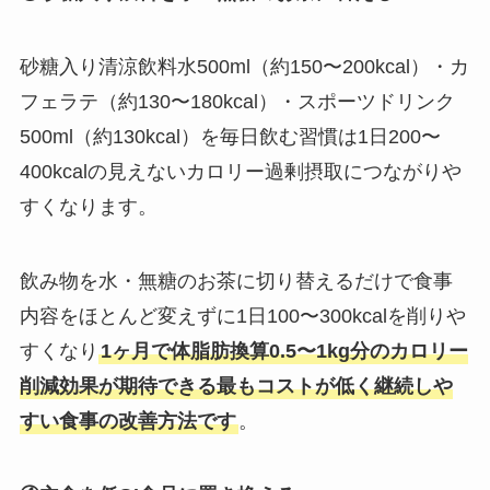
砂糖入り清涼飲料水500ml（約150〜200kcal）・カ
フェラテ（約130〜180kcal）・スポーツドリンク
500ml（約130kcal）を毎日飲む習慣は1日200〜
400kcalの見えないカロリー過剰摂取につながりや
すくなります。
飲み物を水・無糖のお茶に切り替えるだけで食事
内容をほとんど変えずに1日100〜300kcalを削りや
すくなり
1ヶ月で体脂肪換算0.5〜1kg分のカロリー
削減効果が期待できる最もコストが低く継続しや
すい食事の改善方法です
。