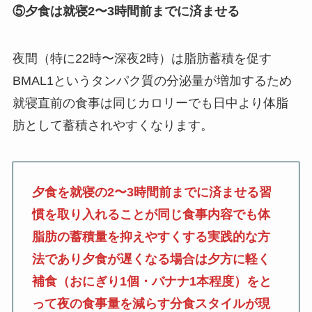
⑤夕食は就寝2〜3時間前までに済ませる
夜間（特に22時〜深夜2時）は脂肪蓄積を促す
BMAL1というタンパク質の分泌量が増加するため
就寝直前の食事は同じカロリーでも日中より体脂
肪として蓄積されやすくなります。
夕食を就寝の2〜3時間前までに済ませる習
慣を取り入れることが同じ食事内容でも体
脂肪の蓄積量を抑えやすくする実践的な方
法であり夕食が遅くなる場合は夕方に軽く
補食（おにぎり1個・バナナ1本程度）をと
って夜の食事量を減らす分食スタイルが現